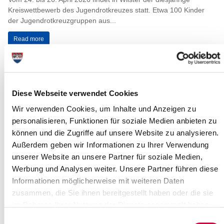
Kreiswettbewerb des Jugendrotkreuzes statt. Etwa 100 Kinder
der Jugendrotkreuzgruppen aus...
Read more
Kreis Steinburg: Kreishausneubau in
Itzehoe macht Fortschritte – trotz
Diese Webseite verwendet Cookies
Hindernisse
Wir verwenden Cookies, um Inhalte und Anzeigen zu
„Also, Parken ist schlecht hier heute!“ bemerkt Tobias Rückerl,
personalisieren, Funktionen für soziale Medien anbieten zu
Bauausschussvorsitzender im Kreis Steinburg. „So geht Baustelle
– endlich mal fünfzig...
können und die Zugriffe auf unsere Website zu analysieren.
Außerdem geben wir Informationen zu Ihrer Verwendung
Read more
unserer Website an unsere Partner für soziale Medien,
Werbung und Analysen weiter. Unsere Partner führen diese
Informationen möglicherweise mit weiteren Daten
Katastrophenschutzübung in Itzehoe
zusammen, die Sie ihnen bereitgestellt haben oder die sie
Nord
im Rahmen Ihrer Nutzung der Dienste gesammelt haben.
Itzehoe, 02.04.2026: Am Donnerstag, den 09.04.2026, führt eine
Einwilligungsauswahl
Führungseinheit des Katastrophenschutzes, die