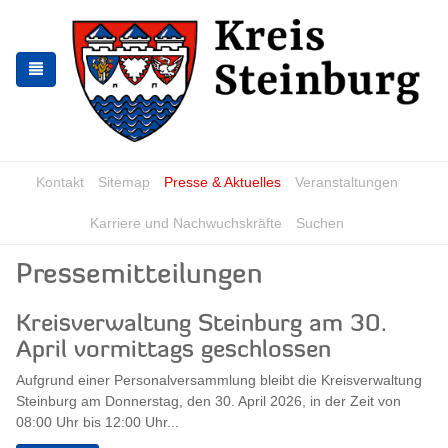
Skip
Skip
to
to
the
the
navigation
content
Kontakt
Sitemap
Presse & Aktuelles
Veranstaltungen
Karriere und Nachwuchskräfte
Suchen
Pressemitteilungen
Kreisverwaltung Steinburg am 30.
April vormittags geschlossen
Aufgrund einer Personalversammlung bleibt die Kreisverwaltung
Steinburg am Donnerstag, den 30. April 2026, in der Zeit von
08:00 Uhr bis 12:00 Uhr...