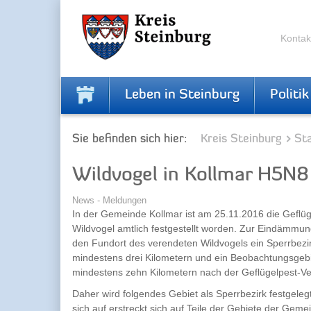
Skip
Skip
to
to
the
the
Kontak
navigation
content
Leben in Steinburg
Politik
Sie befinden sich hier:
Kreis Steinburg
Sta
Wildvogel in Kollmar H5N8 
News - Meldungen
In der Gemeinde Kollmar ist am 25.11.2016 die Geflü
Wildvogel amtlich festgestellt worden. Zur Eindämmu
den Fundort des verendeten Wildvogels ein Sperrbezi
mindestens drei Kilometern und ein Beobachtungsgebi
mindestens zehn Kilometern nach der Geflügelpest-Ve
Daher wird folgendes Gebiet als Sperrbezirk festgelegt
sich auf erstreckt sich auf Teile der Gebiete der Ge