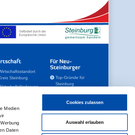
rtschaft
Für Neu-
Steinburger
Wirtschaftsstandort
Top-Gründe für
Kreis Steinburg
Steinburg
Wirtschaftsförderung
Familien
Kompetenzteam
Meine Immobilie
Unternehmen
Cookies zulassen
le Medien
Erholen
Zahlen, Daten,
ir
Fakten
Unsere Rekorde
Auswahl erlauben
, Werbung
Gewerbeflächen
Zukunftskampagne
ren Daten