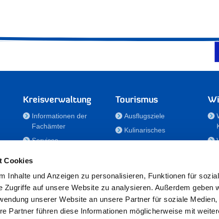
Kreisverwaltung
Tourismus
Wi
Informationen der
Ausflugsziele
Fachämter
Kulinarisches
Services
Aktivitäten in Holstein
e
Karriere und
Unterkünfte
t Cookies
Nachwuchskräfte
Veranstaltungen
 Inhalte und Anzeigen zu personalisieren, Funktionen für sozia
Notdienste
e Zugriffe auf unsere Website zu analysieren. Außerdem geben w
Bekanntmachungen
rwendung unserer Website an unsere Partner für soziale Medien
Formulare/Downloads
re Partner führen diese Informationen möglicherweise mit weite