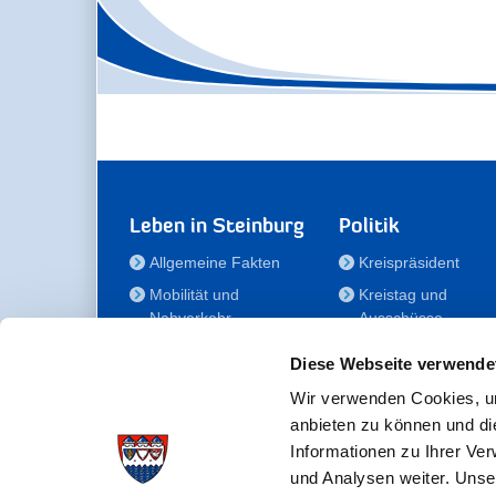
Leben in Steinburg
Politik
Allgemeine Fakten
Kreispräsident
Mobilität und
Kreistag und
Nahverkehr
Ausschüsse
Bauen und Wohnen
Die/Der Beauftragt
Diese Webseite verwende
für Menschen mit
Kultur und Freizeit
Behinderung
Wir verwenden Cookies, um
Familie
anbieten zu können und di
Der
Gesundheit
Informationen zu Ihrer Ve
Kreisseniorenbeirat
und Analysen weiter. Unse
Bildung
Förderstiftung