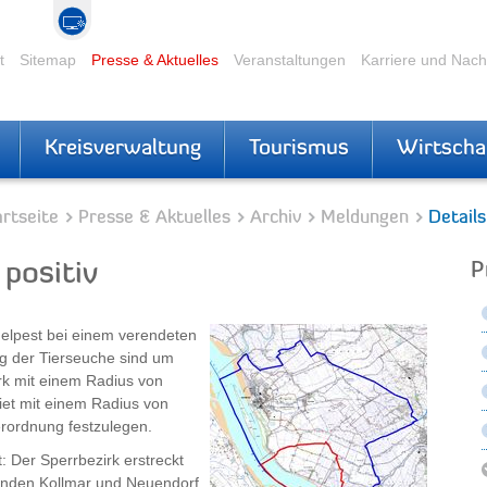
t
Sitemap
Presse & Aktuelles
Veranstaltungen
Karriere und Nac
Kreisverwaltung
Tourismus
Wirtscha
rtseite
Presse & Aktuelles
Archiv
Meldungen
Details
positiv
P
gelpest bei einem verendeten
ng der Tierseuche sind um
rk mit einem Radius von
et mit einem Radius von
rordnung festzulegen.
: Der Sperrbezirk erstreckt
meinden Kollmar und Neuendorf