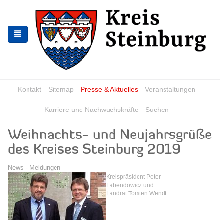
Skip
Skip
to
to
the
the
navigation
content
Kontakt
Sitemap
Presse & Aktuelles
Veranstaltungen
Karriere und Nachwuchskräfte
Suchen
Weihnachts- und Neujahrsgrüße
des Kreises Steinburg 2019
News - Meldungen
Kreispräsident Peter
Labendowicz und
Landrat Torsten Wendt