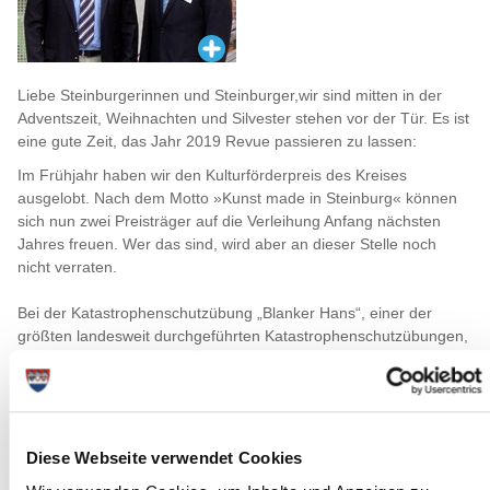
Liebe Steinburgerinnen und Steinburger,wir sind mitten in der
Adventszeit, Weihnachten und Silvester stehen vor der Tür. Es ist
eine gute Zeit, das Jahr 2019 Revue passieren zu lassen:
Im Frühjahr haben wir den Kulturförderpreis des Kreises
ausgelobt. Nach dem Motto »Kunst made in Steinburg« können
sich nun zwei Preisträger auf die Verleihung Anfang nächsten
Jahres freuen. Wer das sind, wird aber an dieser Stelle noch
nicht verraten.
Bei der Katastrophenschutzübung „Blanker Hans“, einer der
größten landesweit durchgeführten Katastrophenschutzübungen,
haben wir mit rund 1000 Übungsteilnehmenden aus
verschiedensten Organisationen (Feuerwehr, DRK, JUH, ASB,
DLRG, RKiSH, DRK Schwesternschaft Ostpreußen,
Führungsstab des Kreises, Leitstelle, Polizei, Bundespolizei …)
den Ernstfall einer Sturmflut geprobt. Einen Schwerpunkt bildete
Diese Webseite verwendet Cookies
die Evakuierung der Gemeinde St. Margarethen und die