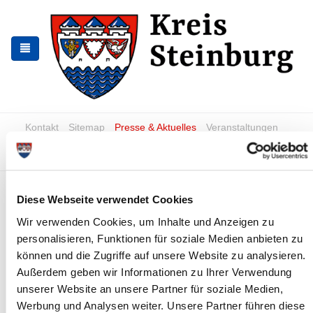
Skip
Skip
to
to
the
the
navigation
content
Kontakt
Sitemap
Presse & Aktuelles
Veranstaltungen
Karriere und Nachwuchskräfte
Suchen
Weihnachten:
Diese Webseite verwendet Cookies
Terminverschiebungen bei der
Wir verwenden Cookies, um Inhalte und Anzeigen zu
Müllabfuhr
personalisieren, Funktionen für soziale Medien anbieten zu
können und die Zugriffe auf unsere Website zu analysieren.
News - Meldungen
Außerdem geben wir Informationen zu Ihrer Verwendung
unserer Website an unsere Partner für soziale Medien,
Werbung und Analysen weiter. Unsere Partner führen diese