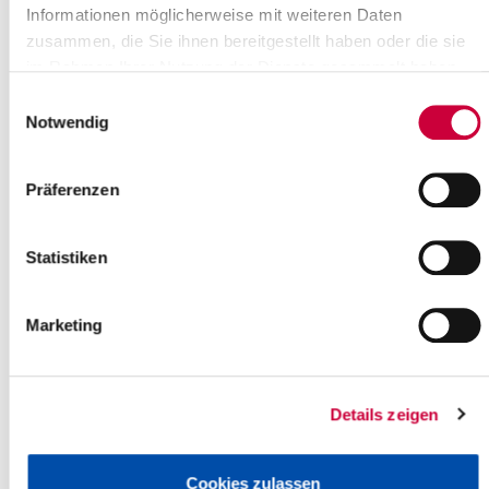
Informationen möglicherweise mit weiteren Daten
zusammen, die Sie ihnen bereitgestellt haben oder die sie
im Rahmen Ihrer Nutzung der Dienste gesammelt haben.
Einwilligungsauswahl
Aufgrund der Weihnachtsfeiertage verschiebt sich die Müllabfuhr
Notwendig
im Kreis Steinburg, informiert die Abfallberatung des Kreises.
„Besonders zu beachten ist, dass die Müllabfuhr an einigen
Tagen vorgezogen wird. Im persönlichen Abfuhrplan sind bereits
Präferenzen
alle Terminverschiebungen berücksichtigt“, erklärt Abfallberaterin
Birgit Lukat.
Die Abfuhrtermine finden Sie auch im Internet unter
Statistiken
www.steinburg.de
.
Bitte denken Sie daran, die Abfallbehälter rechtzeitig an die
Straße zu stellen. Die Müllabfuhr ist bereits ab 6 Uhr morgens
Marketing
unterwegs.
Bei Fragen rund um das Thema Müllabfuhr steht Ihnen die
Abfallberatung unter der Telefonnummer 04821- 69484 gerne zur
Details zeigen
Verfügung.
Cookies zulassen