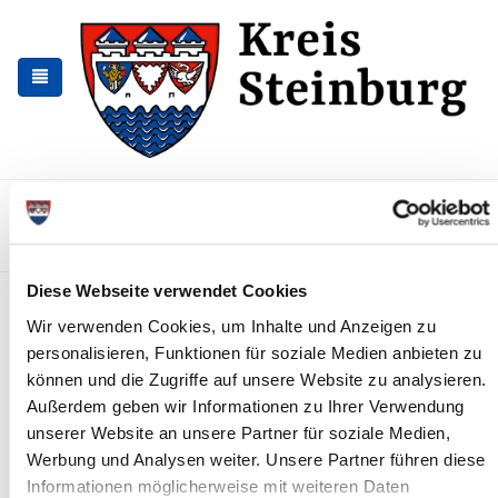
Skip
Skip
to
to
the
the
navigation
content
Kontakt
Sitemap
Presse & Aktuelles
Veranstaltungen
Karriere und Nachwuchskräfte
Suchen
Diese Webseite verwendet Cookies
Umzüge innerhalb der
Wir verwenden Cookies, um Inhalte und Anzeigen zu
Kreisverwaltung
personalisieren, Funktionen für soziale Medien anbieten zu
können und die Zugriffe auf unsere Website zu analysieren.
News - Meldungen
Außerdem geben wir Informationen zu Ihrer Verwendung
unserer Website an unsere Partner für soziale Medien,
Werbung und Analysen weiter. Unsere Partner führen diese
Informationen möglicherweise mit weiteren Daten