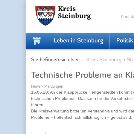
Skip
Skip
to
to
the
the
Kontak
navigation
content
Leben in Steinburg
Politik
Sie befinden sich hier:
Kreis Steinburg
Sta
Technische Probleme an Kl
News - Meldungen
16.06.20: An der Klappbrücke Heiligenstedten kommt 
technischen Problemen. Das kann für die Verkehrstei
führen.
Die Kreisverwaltung bittet um Verständnis und wird da
Probleme – hoffentlich schnellstmöglich – gelöst sind.