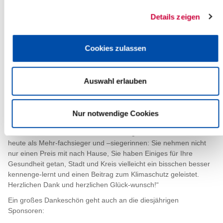
Brokdorf-Team mit 30.863,6 Fahrrad-kilometern und 4,8
Tonnen CO2-Ersparnis.
Details zeigen
Auch Silber geht in die Wilstermarsch: Für die Gemeinde
St. Margarethen haben 69 Rad-lerInnen 19.510,0
Fahrradkilometer geleistet. Das sind 3 Tonnen CO2-
Cookies zulassen
Ersparnis.
Bronze geht an die Gemeinde Oelixdorf an ein 32-köpfiges
Team, das 4.667,1 mit dem Rad gefahren ist und 0,7
Auswahl erlauben
Tonnen CO2 eingespart hat.
„Das ist eine tolle Leistung, auf die Sie alle stolz sein können“,
betonen Steinburgs Klima-schutzmanagerin Sandra Ludwigh und
Nur notwendige Cookies
Itzehoes Bürgermeister Ralf Hoppe, die gemeinsam Urkunden
und Preise an die Gewinnerteams übergaben. „Sie stehen hier
heute als Mehr-fachsieger und –siegerinnen: Sie nehmen nicht
nur einen Preis mit nach Hause, Sie haben Einiges für Ihre
Gesundheit getan, Stadt und Kreis vielleicht ein bisschen besser
kennenge-lernt und einen Beitrag zum Klimaschutz geleistet.
Herzlichen Dank und herzlichen Glück-wunsch!“
Ein großes Dankeschön geht auch an die diesjährigen
Sponsoren: