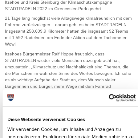
Itzehoe und Kreis Steinburg der Klimaschutzkampagne
STADTRADELN 2022 im Cirencester-Park geehrt.
21 Tage lang möglichst viele Alltagswege klimafreundlich mit dem
Fahrrad zurückzulegen – darum geht es beim STADTRADELN.
Insgesamt 258.609,9 Kilometer hatten die insgesamt 92 Teams
mit 1.592 Radelnden am Ende der Aktion auf dem Tachometer.
Wow!
Itzehoes Bürgermeister Ralf Hoppe freut sich, dass
STADTRADELN wieder viele Menschen dazu gebracht hat,
umzusatteln. „Klimaschutz und Nachhaltigkeit sind Themen, die
die Menschen im wahrsten Sinne des Wortes bewegen. Ich sehe
es als wichtige Aufgabe der Stadt an, dem Wunsch vieler
Bürgerinnen und Bürger, mehr Wege mit dem Fahrrad
zurückzulegen, durch die Verbesserung der Fahrradinfrastruktur
Rechnung zu tragen“, so Hoppe. „Natürlich kann man über die
Vorteile des Radfahrens viel erzählen“, meint Peter Labendowicz,
Kreispräsident und Schirmherr der Aktion. „Am besten aber
überzeugt man sich selbst, wenn man einfach mal öfter aufs Rad
Diese Webseite verwendet Cookies
steigt.“
Wir verwenden Cookies, um Inhalte und Anzeigen zu
Die zahlreichen Teams, die in diesem Jahr im Kreis Steinburg bei
personalisieren, Funktionen für soziale Medien anbieten zu