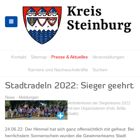
Skip
Skip
to
to
the
the
navigation
content
Kontakt
Sitemap
Presse & Aktuelles
Veranstaltungen
Karriere und Nachwuchskräfte
Suchen
Stadtradeln 2022: Sieger geehrt
News - Meldungen
VertreterInnen der Siegerteams 2022
mit den Organisatoren (Foto: Britta
Glatki)
24.06.22: Der Himmel hat sich ganz offensichtlich mit gefreut: Bei
herrlichstem Sonnenschein wurden die Gewinnerteams Stadt