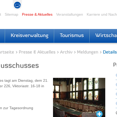
t
Sitemap
Presse & Aktuelles
Veranstaltungen
Karriere und Nac
Kreisverwaltung
Tourismus
Wirtscha
rtseite
Presse & Aktuelles
Archiv
Meldungen
Details
ausschusses
P
es tagt am Dienstag, dem 21.
 226, Viktoriastr. 16-18 in
en zur Tagesordnung