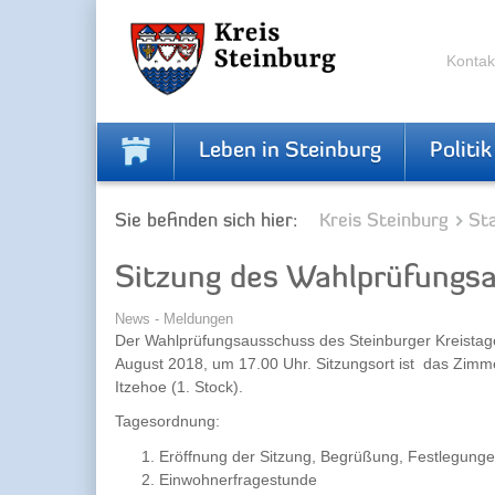
Skip
Skip
to
to
the
the
Kontak
navigation
content
Leben in Steinburg
Politik
Sie befinden sich hier:
Kreis Steinburg
Sta
Sitzung des Wahlprüfungs
News - Meldungen
Der Wahlprüfungsausschuss des Steinburger Kreistag
August 2018, um 17.00 Uhr. Sitzungsort ist das Zimmer
Itzehoe (1. Stock).
Tagesordnung:
Eröffnung der Sitzung, Begrüßung, Festlegung
Einwohnerfragestunde