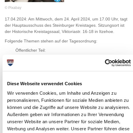
© Pixabay
17.04.2024: Am Mittwoch, dem 24. April 2024, um 17.00 Uhr, tagt
der Hauptausschuss des Steinburger Kreistages. Sitzungsort ist
der Historische Kreistagssaal, Viktoriastr. 16-18 in Itzehoe.
Folgende Themen stehen auf der Tagesordnung:
Öffentlicher Teil:
Eröffnung der Sitzung, Begrüßung, Festlegungen zur
Tagesordnung
Niederschrift über die Sitzung vom 13.03.2024
Einwohnerfragestunde
Diese Webseite verwendet Cookies
Sitzungen der Fachausschüsse des Kreises Steinburg
Auslegung der Verwaltung zum Kreistagsbeschluss vom
Wir verwenden Cookies, um Inhalte und Anzeigen zu
21.03.2024 zum TOP 6 "Antrag: Wichtige
personalisieren, Funktionen für soziale Medien anbieten zu
Selbstverwaltungsangelegenheit - Wappenlogo"
können und die Zugriffe auf unsere Website zu analysieren.
Mitteilung über einen anstehenden Auftrag gem. § 12 Abs.
Außerdem geben wir Informationen zu Ihrer Verwendung
3 AVO; hier: Verlängerung der Softwarepflege für Microsoft-
unserer Website an unsere Partner für soziale Medien,
Lizenzen
Annahme einer Sachspende für die Steinburg-Schule
Werbung und Analysen weiter. Unsere Partner führen diese