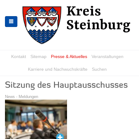
Skip
Skip
to
to
the
the
navigation
content
Kontakt
Sitemap
Presse & Aktuelles
Veranstaltungen
Karriere und Nachwuchskräfte
Suchen
Sitzung des Hauptausschusses
News - Meldungen