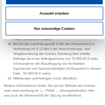
Bericht über Beteiligungen
Bericht des Landrats gemäß § 40c der Kreisordnung in
Auswahl erlauben
Verbindung mit § 12 Abs.6 der Ausschreibungs- und
Vergabeordnung des Kreises Steinburg über erteilte
Aufträge ab ei-ner Auftragssumme von 75.000,00 € netto,
Nur notwendige Cookies
mit Ausnahme der Beauftragung von Architekten,
Ingenieuren und Sachverständigen (Auftragswert in diesem
Falle : 50.000,00 € netto).
Bericht des Landrats gemäß § 40c der Kreisordnung in
Verbindung mit § 12 Abs.6 der Ausschreibungs- und
Vergabeordnung des Kreises Steinburg über erteilte
Aufträge ab ei-ner Auftragssumme von 75.000,00 € netto,
mit Ausnahme der Beauftragung von Architekten,
Ingenieuren und Sachverständigen (Auftragswert in diesem
Falle : 50.000,00 € netto).
Mitteilungen und Anfragen (nicht öffentlich)
Weitere Informationen finden Sie auf der Website des Kreises
unter www.steinburg.de (→ Politik → Sitzungskalender). Hier
wird auch die Niederschrift der Sitzung veröffentlicht.