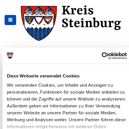
Skip
Skip
to
to
the
the
navigation
content
Kontakt
Sitemap
Presse & Aktuelles
Veranstaltungen
Karriere und Nachwuchskräfte
Suchen
Diese Webseite verwendet Cookies
RKiSH: Geschäftsführer*in
Wir verwenden Cookies, um Inhalte und Anzeigen zu
gesucht
personalisieren, Funktionen für soziale Medien anbieten zu
News - Meldungen
können und die Zugriffe auf unsere Website zu analysieren.
Außerdem geben wir Informationen zu Ihrer Verwendung
unserer Website an unsere Partner für soziale Medien,
Werbung und Analysen weiter. Unsere Partner führen diese
Informationen möglicherweise mit weiteren Daten