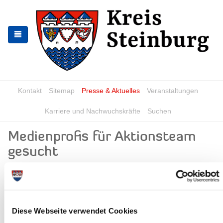
Skip
Skip
to
to
the
the
navigation
content
Kontakt
Sitemap
Presse & Aktuelles
Veranstaltungen
Karriere und Nachwuchskräfte
Suchen
Medienprofis für Aktionsteam
gesucht
News - Meldungen
Diese Webseite verwendet Cookies