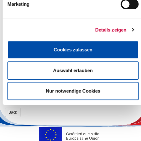
Marketing
25524 Itzehoe
Wer dann letztendlich mit dem Kulturförderpreis 2024
ausgezeichnet wird, entscheidet eine Jury, die sich aus drei
Details zeigen
unabhängigen Sachverständigen (Fachrichterinnen), der
kommissari-schen Leiterin des Kreismuseums und je einer
Abgeordneten der im Kreistag vertretenen Fraktionen
Cookies zulassen
(Sachrichterinnen) zusammensetzt.
Aber jetzt sind Sie am Zuge – nutzen Sie die Chance!
Kulturschaffende im Kreis Steinburg gibt es viele und in den
Auswahl erlauben
verschiedensten Kulturbereichen. Wer hat Sie besonders beein-
druckt? Wer ist für Sie Favorit der „Kunst made in Steinburg?
Nur notwendige Cookies
Nicht vergessen: Einsendeschluss ist der 30. April 2024.
Back