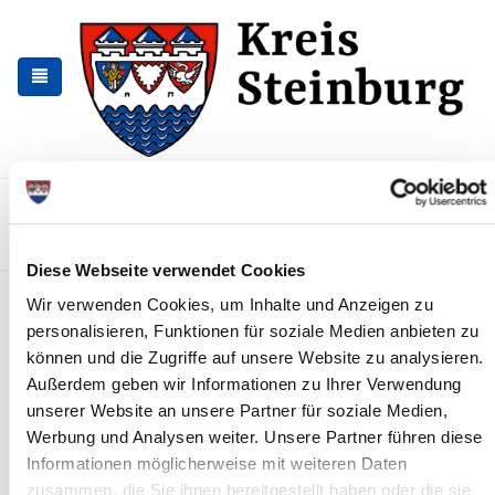
Skip
Skip
to
to
the
the
navigation
content
Kontakt
Sitemap
Presse & Aktuelles
Veranstaltungen
Karriere und Nachwuchskräfte
Suchen
Diese Webseite verwendet Cookies
Kreisverwaltung am 24. und 31.
Wir verwenden Cookies, um Inhalte und Anzeigen zu
personalisieren, Funktionen für soziale Medien anbieten zu
Dezember geschlossen
können und die Zugriffe auf unsere Website zu analysieren.
News - Meldungen
Außerdem geben wir Informationen zu Ihrer Verwendung
unserer Website an unsere Partner für soziale Medien,
Werbung und Analysen weiter. Unsere Partner führen diese
Informationen möglicherweise mit weiteren Daten
zusammen, die Sie ihnen bereitgestellt haben oder die sie