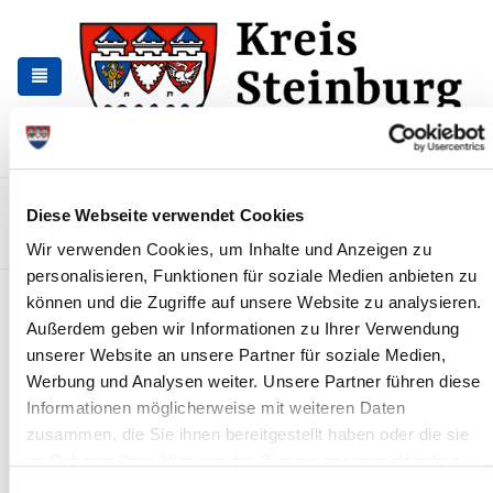
Skip
Skip
to
to
the
the
navigation
content
Kontakt
Sitemap
Presse & Aktuelles
Veranstaltungen
Diese Webseite verwendet Cookies
Karriere und Nachwuchskräfte
Suchen
Wir verwenden Cookies, um Inhalte und Anzeigen zu
personalisieren, Funktionen für soziale Medien anbieten zu
Klappbrücke Kasenort gesperrt
können und die Zugriffe auf unsere Website zu analysieren.
Außerdem geben wir Informationen zu Ihrer Verwendung
News - Meldungen
unserer Website an unsere Partner für soziale Medien,
Werbung und Analysen weiter. Unsere Partner führen diese
Informationen möglicherweise mit weiteren Daten
zusammen, die Sie ihnen bereitgestellt haben oder die sie
im Rahmen Ihrer Nutzung der Dienste gesammelt haben.