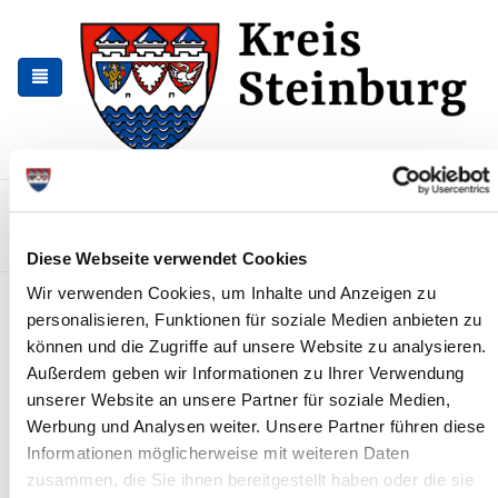
Skip
Skip
to
to
the
the
navigation
content
Kontakt
Sitemap
Presse & Aktuelles
Veranstaltungen
Karriere und Nachwuchskräfte
Suchen
Diese Webseite verwendet Cookies
Wir verwenden Cookies, um Inhalte und Anzeigen zu
Klappbrücke Heiligenstedten
personalisieren, Funktionen für soziale Medien anbieten zu
gesperrt
können und die Zugriffe auf unsere Website zu analysieren.
Außerdem geben wir Informationen zu Ihrer Verwendung
News - Meldungen
unserer Website an unsere Partner für soziale Medien,
Werbung und Analysen weiter. Unsere Partner führen diese
Informationen möglicherweise mit weiteren Daten
zusammen, die Sie ihnen bereitgestellt haben oder die sie