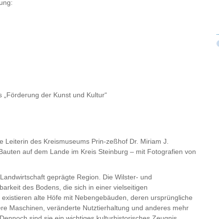
ung:
„Förderung der Kunst und Kultur“
ie Leiterin des Kreismuseums Prin-zeßhof Dr. Miriam J.
 Bauten auf dem Lande im Kreis Steinburg – mit Fotografien von
 Landwirtschaft geprägte Region. Die Wilster- und
keit des Bodens, die sich in einer vielseitigen
e existieren alte Höfe mit Nebengebäuden, deren ursprüngliche
lere Maschinen, veränderte Nutztierhaltung und anderes mehr
ennoch sind sie ein wichtiges kulturhistorisches Zeugnis