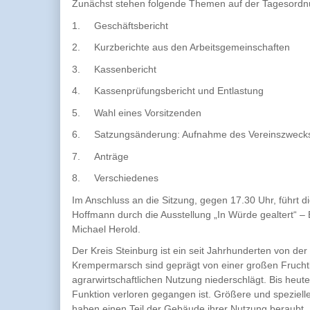
Zunächst stehen folgende Themen auf der Tagesordn
1.
Geschäftsbericht
2.
Kurzberichte aus den Arbeitsgemeinschaften
3.
Kassenbericht
4.
Kassenprüfungsbericht und Entlastung
5.
Wahl eines Vorsitzenden
6.
Satzungsänderung: Aufnahme des Vereinszwecks 
7.
Anträge
8.
Verschiedenes
Im Anschluss an die Sitzung, gegen 17.30 Uhr, führt d
Hoffmann durch die Ausstellung „In Würde gealtert“ –
Michael Herold.
Der Kreis Steinburg ist ein seit Jahrhunderten von der
Krempermarsch sind geprägt von einer großen Fruchtbar
agrarwirtschaftlichen Nutzung niederschlägt. Bis heut
Funktion verloren gegangen ist. Größere und speziel
haben einen Teil der Gebäude ihrer Nutzung beraubt. D