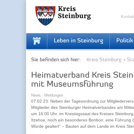
Skip
Skip
to
to
the
the
Kontak
navigation
content
Leben in Steinburg
Politik
Sie befinden sich hier:
Kreis Steinburg
Sta
Heimatverband Kreis Stein
mit Museumsführung
News - Meldungen
07.02.23: Neben der Tagesordnung zur Mitgliederver
Mitglieder des Steinburger Heimatverbandes am Mitt
um 16.00 Uhr, im Kreistagssaal des Kreises Steinburg,
Itzehoe, noch ein besonderes Bonbon: eine Führung du
Würde gealtert“ – Bauten auf dem Lande im Kreis St