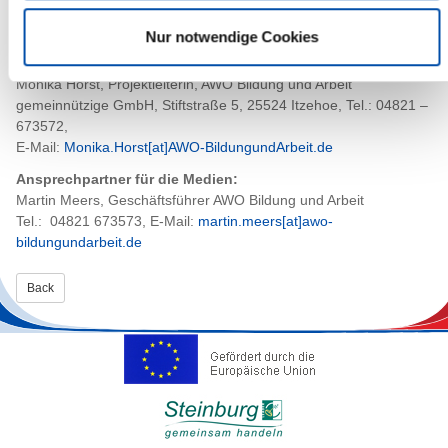
Auf dem Markt der Nachhaltigkeit soll es viele weitere Tipps und
Anregungen geben.
Nur notwendige Cookies
Kontakt und Ansprechpartnerin für Kitas und Schulen:
Monika Horst, Projektleiterin, AWO Bildung und Arbeit
gemeinnützige GmbH, Stiftstraße 5, 25524 Itzehoe, Tel.: 04821 –
673572,
E-Mail:
Monika.Horst[at]AWO-BildungundArbeit.de
Ansprechpartner für die Medien:
Martin Meers, Geschäftsführer AWO Bildung und Arbeit
Tel.: 04821 673573, E-Mail:
martin.meers[at]awo-
bildungundarbeit.de
Back