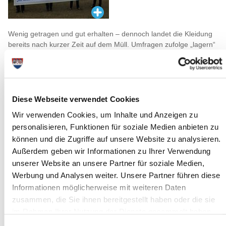
Wenig getragen und gut erhalten – dennoch landet die Kleidung
bereits nach kurzer Zeit auf dem Müll. Umfragen zufolge „lagern“
außerdem mehr als fünf Milliarden Textilien in den deutschen
Kleiderschränken, die zuweilen wenig oder gar nicht getragen
werden. Um vor allem auf das Problem der Textilverwertung
aufmerksam zu machen, veranstalten die AWO Bildung und
Arbeit, Steinburg Sozial und der Kreis Steinburg (Abt.
Diese Webseite verwendet Cookies
Abfallwirtschaft) daher erstmals in der Region einen „Markt der
Wir verwenden Cookies, um Inhalte und Anzeigen zu
Nachhaltigkeit“.
personalisieren, Funktionen für soziale Medien anbieten zu
Unter dem Motto „Ist doch schade drum! Ideen für alte Kleidung“
können und die Zugriffe auf unsere Website zu analysieren.
gibt es am Donnerstag, 20. Juli, von 9.30 bis 12.30 Uhr, auf dem
großen Parkplatz in der Breitenburger Straße in Itzehoe ein
Außerdem geben wir Informationen zu Ihrer Verwendung
buntes Programm mit Musik, Interviews und vielen Infos. Im
unserer Website an unsere Partner für soziale Medien,
Mittelpunkt stehen dabei Aufführungen und Mitmach-Aktionen der
Werbung und Analysen weiter. Unsere Partner führen diese
Kindertagesstätten und Schulen. Auch eine Stadtwette mit
Informationen möglicherweise mit weiteren Daten
Bürgermeister Dr. Andreas Koeppen ist geplant.
zusammen, die Sie ihnen bereitgestellt haben oder die sie
„Wir wollen mit der Aktion nicht nur auf den Überfluss in unserer
im Rahmen Ihrer Nutzung der Dienste gesammelt haben.
Gesellschaft hinweisen, sondern auch zeigen, dass nicht gleich
jedes unmoderne Kleidungsstück gleich auf dem Müll landen