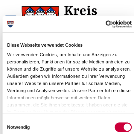
Skip
Skip
to
to
the
the
navigation
content
Diese Webseite verwendet Cookies
Wir verwenden Cookies, um Inhalte und Anzeigen zu
Kontakt
Sitemap
Presse & Aktuelles
Veranstaltungen
personalisieren, Funktionen für soziale Medien anbieten zu
Karriere und Nachwuchskräfte
Suchen
können und die Zugriffe auf unsere Website zu analysieren.
Außerdem geben wir Informationen zu Ihrer Verwendung
Erstaufnahmeeinrichtung in
unserer Website an unsere Partner für soziale Medien,
Kellinghusen wird geschlossen
Werbung und Analysen weiter. Unsere Partner führen diese
Informationen möglicherweise mit weiteren Daten
News - Meldungen
zusammen, die Sie ihnen bereitgestellt haben oder die sie
im Rahmen Ihrer Nutzung der Dienste gesammelt haben.
Einwilligungsauswahl
Notwendig