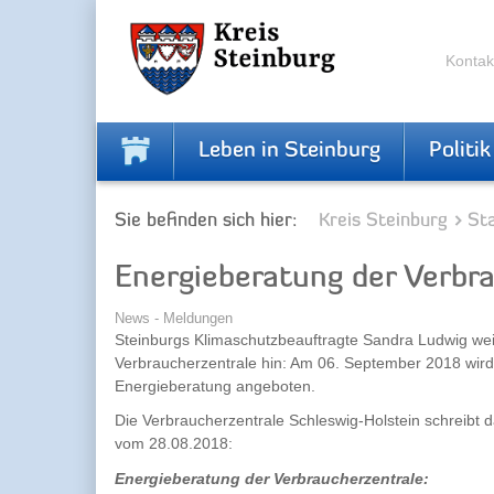
Skip
Skip
to
to
the
the
Kontak
navigation
content
Leben in Steinburg
Politik
Sie befinden sich hier:
Kreis Steinburg
Sta
Energieberatung der Verbr
News - Meldungen
Steinburgs Klimaschutzbeauftragte Sandra Ludwig weis
Verbraucherzentrale hin: Am 06. September 2018 wird 
Energieberatung angeboten.
Die Verbraucherzentrale Schleswig-Holstein schreibt d
vom 28.08.2018:
Energieberatung der Verbraucherzentrale: