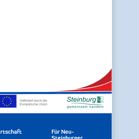
rtschaft
Für Neu-
Steinburger