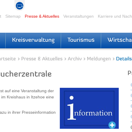
t
Sitemap
Presse & Aktuelles
Veranstaltungen
Karriere und Nac
Kreisverwaltung
Tourismus
Wirtscha
rtseite
Presse & Aktuelles
Archiv
Meldungen
Details
aucherzentrale
P
t auf eine Veranstaltung der
im Kreishaus in Itzehoe eine
azu in ihrer Presseinformation