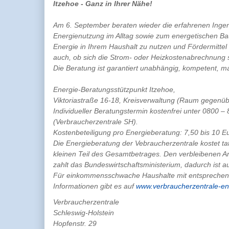
Itzehoe - Ganz in Ihrer Nähe!
Am 6. September beraten wieder die erfahrenen Ingen
Energienutzung im Alltag sowie zum energetischen Ba
Energie in Ihrem Haushalt zu nutzen und Fördermittel
auch, ob sich die Strom- oder Heizkostenabrechnung 
Die Beratung ist garantiert unabhängig, kompetent, m
Energie-Beratungsstützpunkt Itzehoe,
Viktoriastraße 16-18, Kreisverwaltung (Raum gegenüb
Individueller Beratungstermin kostenfrei unter 0800 
(Verbraucherzentrale SH).
Kostenbeteiligung pro Energieberatung: 7,50 bis 10 
Die Energieberatung der Vebraucherzentrale kostet ta
kleinen Teil des Gesamtbetrages. Den verbleibenen An
zahlt das Bundeswirtschaftsministerium, dadurch ist a
Für einkommensschwache Haushalte mit entsprechend
Informationen gibt es auf
www.verbraucherzentrale-en
Verbraucherzentrale
Schleswig-Holstein
Hopfenstr. 29