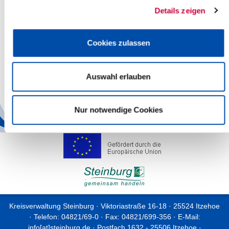
Details zeigen
„Denken Sie also unbedingt daran, wichtige Angelegenheiten vor
dem 02. Juni zu erledigen“, bittet Teske. „Ab dem 05. Juni sollten
die Kolleginnen und Kollegen wieder für Sie da sein können. Ich
Cookies zulassen
bitte herzlich um Verständnis, dass es zu dieser Schließung keine
Alternative gibt.“
Auswahl erlauben
Nur notwendige Cookies
Back
Kreisverwaltung Steinburg · Viktoriastraße 16-18 · 25524 Itzehoe
· Telefon: 04821/69-0 · Fax: 04821/699-356 · E-Mail:
info[at]steinburg.de
· Postfach 1632 - 25506 Itzehoe ·