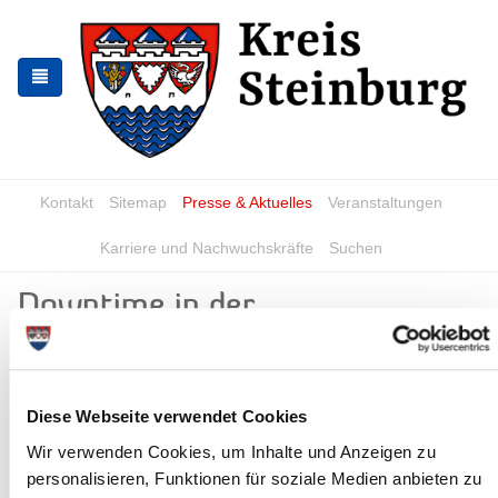
Skip
Skip
to
to
the
the
navigation
content
Kontakt
Sitemap
Presse & Aktuelles
Veranstaltungen
Karriere und Nachwuchskräfte
Suchen
Downtime in der
Kreisverwaltung
News - Meldungen
Diese Webseite verwendet Cookies
Wir verwenden Cookies, um Inhalte und Anzeigen zu
personalisieren, Funktionen für soziale Medien anbieten zu