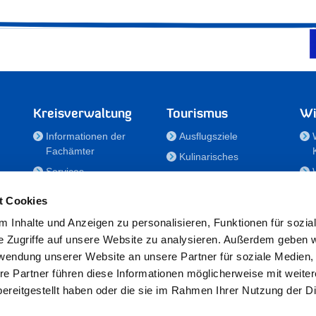
Kreisverwaltung
Tourismus
Wi
Informationen der
Ausflugsziele
Fachämter
Kulinarisches
Services
Aktivitäten in Holstein
e
Karriere und
Unterkünfte
t Cookies
Nachwuchskräfte
Veranstaltungen
 Inhalte und Anzeigen zu personalisieren, Funktionen für sozia
Notdienste
e Zugriffe auf unsere Website zu analysieren. Außerdem geben w
Bekanntmachungen
rwendung unserer Website an unsere Partner für soziale Medien
Formulare/Downloads
re Partner führen diese Informationen möglicherweise mit weite
RSS-Feeds
ereitgestellt haben oder die sie im Rahmen Ihrer Nutzung der D
/Sportförderung