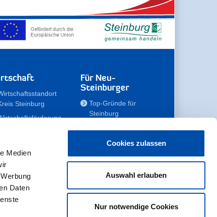
rtschaft
Für Neu-
Steinburger
Wirtschaftsstandort
Top-Gründe für
Kreis Steinburg
Steinburg
Wirtschaftsförderung
Familien
Kompetenzteam
Meine Immobilie
Unternehmen
Cookies zulassen
le Medien
Erholen
Zahlen, Daten,
ir
Fakten
Unsere Rekorde
Auswahl erlauben
, Werbung
Gewerbeflächen
Zukunftskampagne
ren Daten
ienste
Nur notwendige Cookies