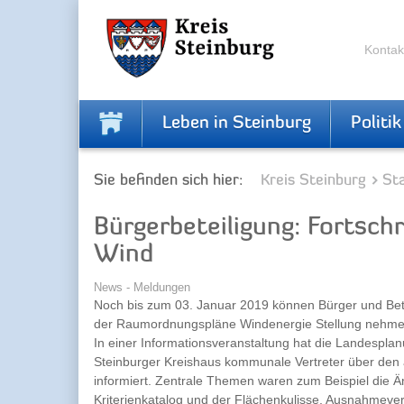
Skip
Skip
to
to
the
the
Kontak
navigation
content
Leben in Steinburg
Politik
Sie befinden sich hier:
Kreis Steinburg
Sta
Bürgerbeteiligung: Fortsc
Wind
News - Meldungen
Noch bis zum 03. Januar 2019 können Bürger und Bet
der Raumordnungspläne Windenergie Stellung nehme
In einer Informationsveranstaltung hat die Landespl
Steinburger Kreishaus kommunale Vertreter über den 
informiert. Zentrale Themen waren zum Beispiel die 
Kriterienkatalog und der Flächenkulisse, Ausnahmever