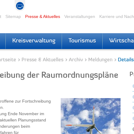
t
Sitemap
Presse & Aktuelles
Veranstaltungen
Karriere und Nac
Kreisverwaltung
Tourismus
Wirtscha
rtseite
Presse & Aktuelles
Archiv
Meldungen
Details
hreibung der Raumordnungspläne
P
roffene zur Fortschreibung
n.
anung Ende November im
aktuellen Planungsstand
Änderungen beim
fahren für