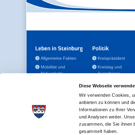
Leben in Steinburg
Politik
Allgemeine Fakten
Kreispräsident
Mobilität und
Kreistag und
Nahverkehr
Ausschüsse
Bauen und Wohnen
Die/Der Beauftragt
Diese Webseite verwende
für Menschen mit
Kultur und Freizeit
Behinderung
Wir verwenden Cookies, um
Familie
anbieten zu können und di
Der
Gesundheit
Informationen zu Ihrer Ve
Kreisseniorenbeirat
und Analysen weiter. Unse
Bildung
Förderstiftung
zusammen, die Sie ihnen b
Fördergesellschaft
gesammelt haben.