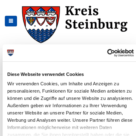
Skip
Skip
to
to
the
the
navigation
content
Kontakt
Sitemap
Presse & Aktuelles
Veranstaltungen
Karriere und Nachwuchskräfte
Suchen
Diese Webseite verwendet Cookies
Betriebsausflug:
Wir verwenden Cookies, um Inhalte und Anzeigen zu
personalisieren, Funktionen für soziale Medien anbieten zu
Kreisverwaltung geschlossen
können und die Zugriffe auf unsere Website zu analysieren.
News - Meldungen
Außerdem geben wir Informationen zu Ihrer Verwendung
unserer Website an unsere Partner für soziale Medien,
Werbung und Analysen weiter. Unsere Partner führen diese
Informationen möglicherweise mit weiteren Daten
zusammen, die Sie ihnen bereitgestellt haben oder die sie