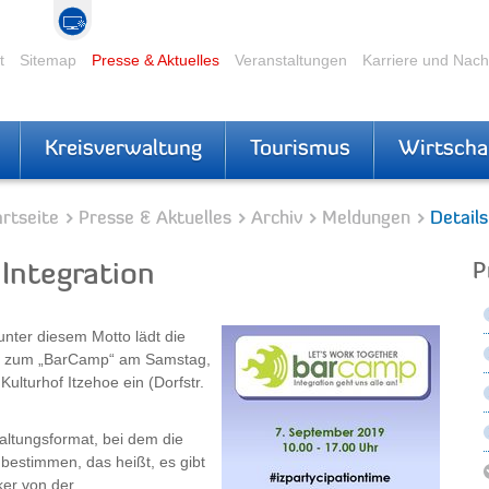
t
Sitemap
Presse & Aktuelles
Veranstaltungen
Karriere und Nac
Kreisverwaltung
Tourismus
Wirtscha
rtseite
Presse & Aktuelles
Archiv
Meldungen
Details
ntegration
P
 unter diesem Motto lädt die
urg zum „BarCamp“ am Samstag,
ulturhof Itzehoe ein (Dorfstr.
taltungsformat, bei dem die
bestimmen, das heißt, es gibt
ker von der