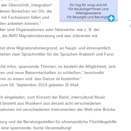
der Überschrift „Integration“
enen Bereichen vor Ort, die
s mit Fachwissen füllen und
den anbieten können.“
ier sind Organisationen oder Netzwerke, wie z. B. der
tas, die AWO Migrationsberatung und das Jobcenter mit
 und ohne Migrationshintergrund, an haupt- und ehrenamtlich
f stehen zwei Sprachmittler für die Sprachen Arabisch und Farsi
iche Infos, spannende Themen; es besteht die Möglichkeit, sich
zen und neue Bekanntschaften zu schließen,“ beschreibt
es zu essen und: das Ganze ist kostenfrei.“
 zum 04. September 2019 gebeten (E-Mail:
ich eingeladen, zum Konzert der Band „Intercultural Music
nd besteht aus Musikern aus derzeit acht verschiedenen
eationen mit verschiedenen Instrumenten der Welt eine Brücke
burg und die Beratungsstellen für ehrenamtliche Flüchtlingshilfe
d eine spannende, bunte Veranstaltung!