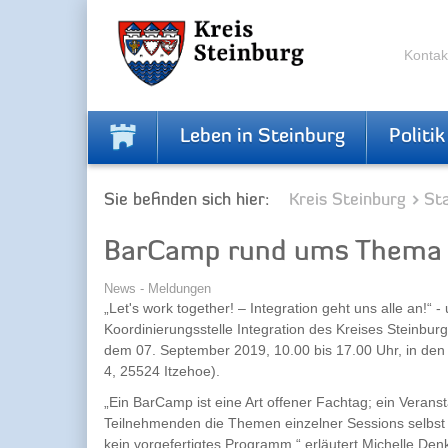
Skip
Skip
to
to
the
the
Kontak
navigation
content
Leben in Steinburg
Politik
Sie befinden sich hier:
Kreis Steinburg
Sta
BarCamp rund ums Thema I
News - Meldungen
„Let's work together! – Integration geht uns alle an!“ -
Koordinierungsstelle Integration des Kreises Steinb
dem 07. September 2019, 10.00 bis 17.00 Uhr, in den K
4, 25524 Itzehoe).
„Ein BarCamp ist eine Art offener Fachtag; ein Verans
Teilnehmenden die Themen einzelner Sessions selbst 
kein vorgefertigtes Programm,“ erläutert Michelle Den