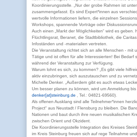
Koordinierungsstelle. „Nur der grobe Rahmen ist unter 
zusammengefasst. Es sind Expert*innen aus verschied
wertvolle Informationen liefern, die einzelnen Session
Workshops, spannende Vorträge oder Diskussionsrun
Auch einen „Markt der Möglichkeiten“ wird es geben. H
Flüchtlingsrat, Beranet, die Stadtbibliothek, die Cari
Infoständen und -materialien vertreten.
Die Veranstaltung richtet sich an alle Menschen - mit
Tätige und ist offen für alle Interessierten! Bei Bedar
während der Veranstaltung zur Verfügung.
Warum lohnt es sich, zu kommen? „Es gibt viele hilfre
aktiv einzubringen, sich auszutauschen und zu vernet
Michelle Denker. „Außerdem gibt es auch etwas Lecker
Um besser planen zu können, wird um Anmeldung bis
denker[at]steinburg.de
, Tel.: 04821-69560).
Als offenen Ausklang sind alle Teilnehmer*innen herzl
Project“ aus Neustadt / Flensburg zu bleiben. Die Ba
Nationen und baut durch ihre neuen musikalischen Kr
zwischen Orient und Okzident.
Die Koordinierungsstelle Integration des Kreises Stein
im Kreis Steinburg freuen sich auf rege Teilnahme un