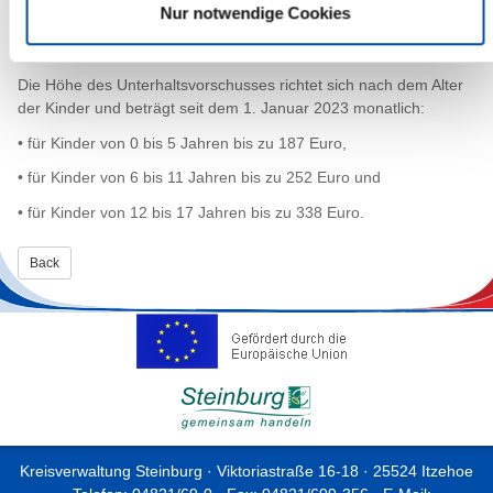
nach dem Zweiten Buch Sozialgesetzbuch (SGB II) angewiesen
Nur notwendige Cookies
sind oder dass der alleinerziehende Elternteil im SGB-II-Bezug
mindestens 600 Euro brutto verdient.
Die Höhe des Unterhaltsvorschusses richtet sich nach dem Alter
der Kinder und beträgt seit dem 1. Januar 2023 monatlich:
• für Kinder von 0 bis 5 Jahren bis zu 187 Euro,
• für Kinder von 6 bis 11 Jahren bis zu 252 Euro und
• für Kinder von 12 bis 17 Jahren bis zu 338 Euro.
Back
Kreisverwaltung Steinburg · Viktoriastraße 16-18 · 25524 Itzehoe