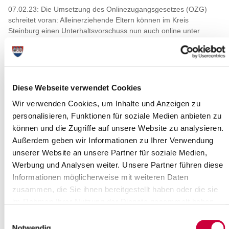
07.02.23: Die Umsetzung des Onlinezugangsgesetzes (OZG)
schreitet voran: Alleinerziehende Eltern können im Kreis
Steinburg einen Unterhaltsvorschuss nun auch online unter
www.steinburg.de auf der Startseite über den Link „Online-
Verwaltungsleistungen" beantragen.
Die Leiterin des Amtes für Jugend, Familie und Sport, Karin
Kutzschbach, und der Leiter der Abteilung Jugendhilferecht,
Diese Webseite verwendet Cookies
Michael Nahrwold, freuen sich über die neue
Onlinedienstleistung: „Alleinerziehende Elternteile sind in einer
Wir verwenden Cookies, um Inhalte und Anzeigen zu
schwierigen Situation, wenn der andere Elternteil seiner
personalisieren, Funktionen für soziale Medien anbieten zu
Unterhaltsverpflichtung nicht nachkommt oder nicht nachkommen
können und die Zugriffe auf unsere Website zu analysieren.
kann. In diesem Fall unterstützt das Jugendamt nicht nur mit
Außerdem geben wir Informationen zu Ihrer Verwendung
Unterhaltsvorschussleistungen, sondern vereinfacht nun online
unserer Website an unsere Partner für soziale Medien,
auch die Beantragung der Leistungen, um Eltern Wege zu
Werbung und Analysen weiter. Unsere Partner führen diese
ersparen. Antragstellende können den Antrag einfach am
Computer oder Smartphone ausfüllen und müssen sich nur mit
Informationen möglicherweise mit weiteren Daten
den Fragen beschäftigen, die auf ihre Lebenssituation zutreffen."
zusammen, die Sie ihnen bereitgestellt haben oder die sie
im Rahmen Ihrer Nutzung der Dienste gesammelt haben.
Unterlagen, die einem Antrag auf Unterhaltsvorschuss beizufügen
sind, können digital hochgeladen werden. Wenn bei dem
Einwilligungsauswahl
Onlineantrag die Registrierung durch den elektronischen
Notwendig