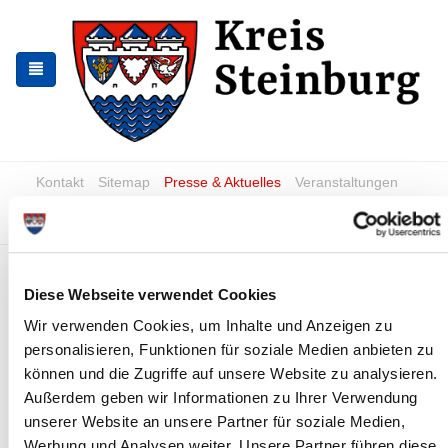
Skip
Skip
to
to
the
the
navigation
content
Kontakt
Sitemap
Presse & Aktuelles
Veranstaltungen
Karriere und Nachwuchskräfte
Suchen
18.03.20: Covid-19:
Diese Webseite verwendet Cookies
Erreichbarkeit der
Wir verwenden Cookies, um Inhalte und Anzeigen zu
Verkehrsaufsicht
personalisieren, Funktionen für soziale Medien anbieten zu
News - Meldungen
können und die Zugriffe auf unsere Website zu analysieren.
Außerdem geben wir Informationen zu Ihrer Verwendung
unserer Website an unsere Partner für soziale Medien,
Werbung und Analysen weiter. Unsere Partner führen diese