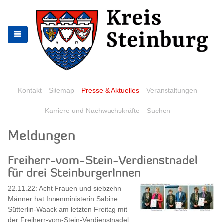
Skip
Skip
to
to
the
the
navigation
content
Kontakt
Sitemap
Presse & Aktuelles
Veranstaltungen
Karriere und Nachwuchskräfte
Suchen
Meldungen
Freiherr-vom-Stein-Verdienstnadel
für drei SteinburgerInnen
22.11.22: Acht Frauen und siebzehn
Männer hat Innenministerin Sabine
Sütterlin-Waack am letzten Freitag mit
der Freiherr-vom-Stein-Verdienstnadel