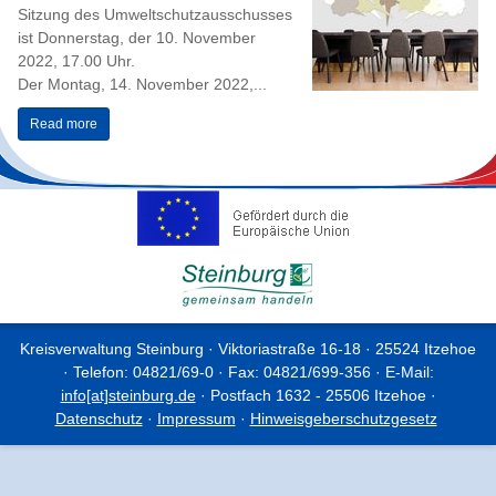
Sitzung des Umweltschutzausschusses
ist Donnerstag, der 10. November
2022, 17.00 Uhr.
Der Montag, 14. November 2022,...
Read more
Kreisverwaltung Steinburg · Viktoriastraße 16-18 · 25524 Itzehoe
· Telefon: 04821/69-0 · Fax: 04821/699-356 · E-Mail:
info[at]steinburg.de
· Postfach 1632 - 25506 Itzehoe ·
Datenschutz
·
Impressum
·
Hinweisgeberschutzgesetz