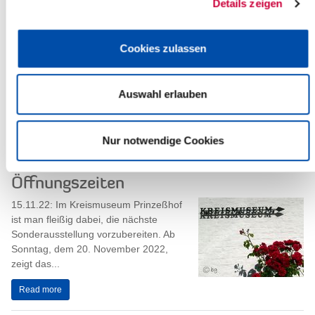
Details zeigen
Ausschuss für Wirtschaft tagt
Cookies zulassen
16.11.22: Der Ausschuss für Wirtschaft
des Steinburger Kreistages tagt am
Montag, dem 21. November 2022, um
Auswahl erlauben
17.30 Uhr. Sitzungsort ist der...
Read more
Nur notwendige Cookies
Kreismuseum Prinzeßhof: Geänderte
Öffnungszeiten
15.11.22: Im Kreismuseum Prinzeßhof
ist man fleißig dabei, die nächste
Sonderausstellung vorzubereiten. Ab
Sonntag, dem 20. November 2022,
zeigt das...
Read more