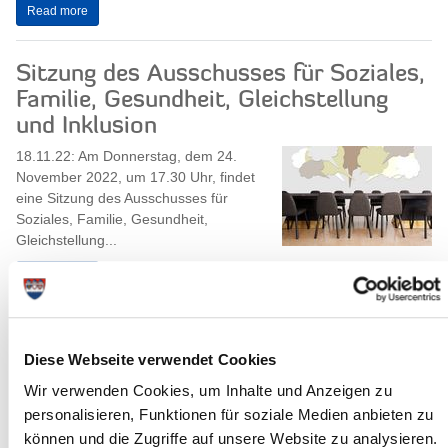
Read more
Sitzung des Ausschusses für Soziales,
Familie, Gesundheit, Gleichstellung
und Inklusion
18.11.22: Am Donnerstag, dem 24.
November 2022, um 17.30 Uhr, findet
eine Sitzung des Ausschusses für
Soziales, Familie, Gesundheit,
Gleichstellung...
Read more
Es ist wieder Vorlesetag!
Diese Webseite verwendet Cookies
16.11.22: Gerade erst ging es durch
Wir verwenden Cookies, um Inhalte und Anzeigen zu
die Medien: Zwei von fünf Kindern wird
selten oder nie vorgelesen. Wie gut,
personalisieren, Funktionen für soziale Medien anbieten zu
dass es den Bundesweiten
können und die Zugriffe auf unsere Website zu analysieren.