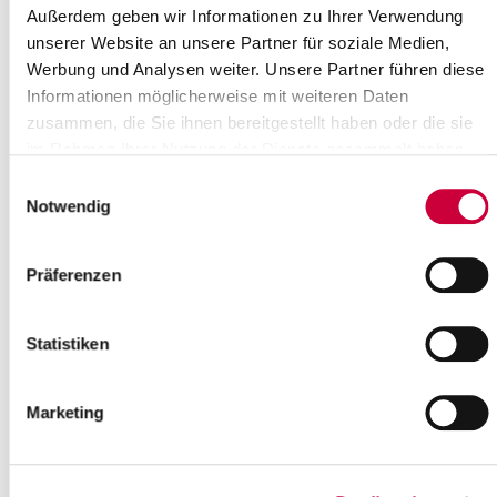
Vorlesetag...
Außerdem geben wir Informationen zu Ihrer Verwendung
unserer Website an unsere Partner für soziale Medien,
Read more
Werbung und Analysen weiter. Unsere Partner führen diese
Informationen möglicherweise mit weiteren Daten
zusammen, die Sie ihnen bereitgestellt haben oder die sie
im Rahmen Ihrer Nutzung der Dienste gesammelt haben.
Einwilligungsauswahl
Notwendig
Präferenzen
Sitzung des Bau- und
Verkehrsausschusses
16.11.22: Der Bau- und
Statistiken
Verkehrsausschuss des Steinburger
Kreistages tagt am Donnerstag, dem
17. November 2022, um 17.00 Uhr.
Marketing
Sitzungsort ist der...
Read more