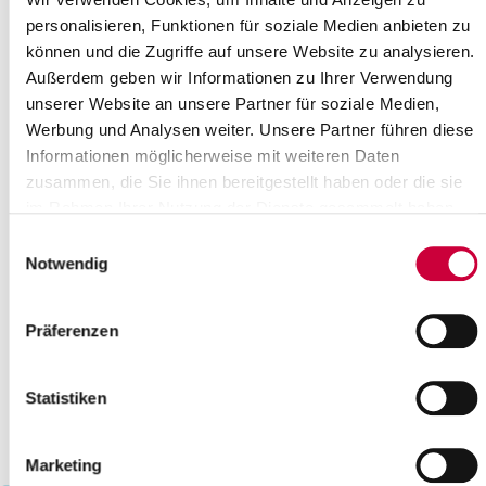
17
18
19
20
21
22
23
personalisieren, Funktionen für soziale Medien anbieten zu
können und die Zugriffe auf unsere Website zu analysieren.
24
25
26
27
28
29
30
Außerdem geben wir Informationen zu Ihrer Verwendung
Bitte geben Sie einen Suchbegriff ein
unserer Website an unsere Partner für soziale Medien,
Werbung und Analysen weiter. Unsere Partner führen diese
Informationen möglicherweise mit weiteren Daten
Monat
zusammen, die Sie ihnen bereitgestellt haben oder die sie
im Rahmen Ihrer Nutzung der Dienste gesammelt haben.
Einwilligungsauswahl
Ort
Notwendig
Kategorie
Präferenzen
Statistiken
Marketing