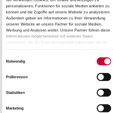
22
23
24
25
26
27
28
personalisieren, Funktionen für soziale Medien anbieten zu
können und die Zugriffe auf unsere Website zu analysieren.
29
30
Außerdem geben wir Informationen zu Ihrer Verwendung
Bitte geben Sie einen Suchbegriff ein
unserer Website an unsere Partner für soziale Medien,
Werbung und Analysen weiter. Unsere Partner führen diese
Informationen möglicherweise mit weiteren Daten
Monat
zusammen, die Sie ihnen bereitgestellt haben oder die sie
im Rahmen Ihrer Nutzung der Dienste gesammelt haben.
Einwilligungsauswahl
Ort
Notwendig
Kategorie
Präferenzen
Statistiken
Marketing