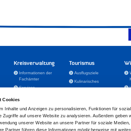
Kreisverwaltung
Tourismus
Wi
Informationen der
Ausflugsziele
Fachämter
Kulinarisches
Services
Aktivitäten in Holstein
e
Karriere und
Unterkünfte
t Cookies
Nachwuchskräfte
Veranstaltungen
 Inhalte und Anzeigen zu personalisieren, Funktionen für sozia
Notdienste
e Zugriffe auf unsere Website zu analysieren. Außerdem geben w
Bekanntmachungen
rwendung unserer Website an unsere Partner für soziale Medien
Formulare/Downloads
re Partner führen diese Informationen möglicherweise mit weite