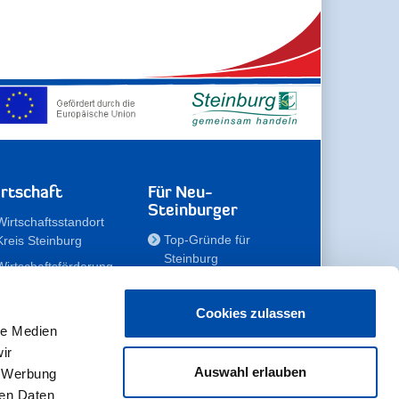
rtschaft
Für Neu-
Steinburger
Wirtschaftsstandort
Top-Gründe für
Kreis Steinburg
Steinburg
Wirtschaftsförderung
Familien
Kompetenzteam
Meine Immobilie
Unternehmen
Cookies zulassen
le Medien
Erholen
Zahlen, Daten,
ir
Fakten
Unsere Rekorde
Auswahl erlauben
, Werbung
Gewerbeflächen
Zukunftskampagne
ren Daten