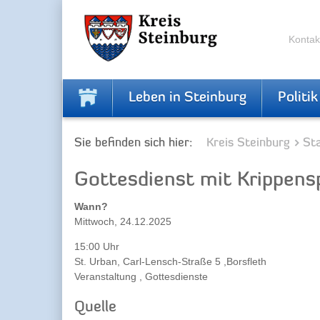
Zur
Zum
Navigation
Inhalt
springen
springen
Kontak
Leben in Steinburg
Politik
Sie befinden sich hier:
Kreis Steinburg
Sta
Gottesdienst mit Krippensp
Wann?
Mittwoch, 24.12.2025
15:00 Uhr
St. Urban, Carl-Lensch-Straße 5 ,Borsfleth
Veranstaltung , Gottesdienste
Quelle