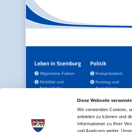
Leben in Steinburg
Politik
Allgemeine Fakten
Kreispräsident
Mobilität und
Kreistag und
Nahverkehr
Ausschüsse
Bauen und Wohnen
Die/Der Beauftragt
Diese Webseite verwende
für Menschen mit
Kultur und Freizeit
Behinderung
Wir verwenden Cookies, um
Familie
anbieten zu können und di
Der
Gesundheit
Informationen zu Ihrer Ve
Kreisseniorenbeirat
und Analysen weiter. Unse
Bildung