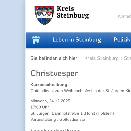
Zur
Zum
Navigation
Inhalt
springen
springen
Kontak
Leben in Steinburg
Politik
Sie befinden sich hier:
Kreis Steinburg
Sta
Christvesper
Kurzbeschreibung:
Gottesdienst zum Weihnachtsfest in der St. Jürgen Ki
Mittwoch, 24.12.2025
17:00 Uhr
St. Jürgen, Bahnhofstraße 1 ,Horst (Holstein)
Veranstaltung , Gottesdienste