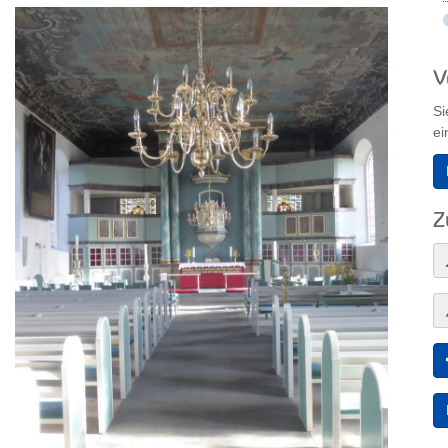
V
Si
ei
Z