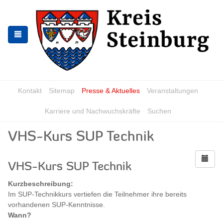
Zur
Zum
Navigation
Inhalt
springen
springen
Kontakt
Sitemap
Presse & Aktuelles
Veranstaltungen
Karriere und Nachwuchskräfte
Suchen
VHS-Kurs SUP Technik
VHS-Kurs SUP Technik
Kurzbeschreibung:
Im SUP-Technikkurs vertiefen die Teilnehmer ihre bereits
vorhandenen SUP-Kenntnisse.
Wann?