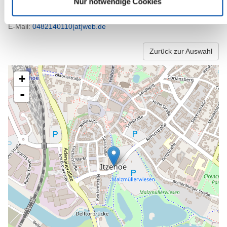
Nur notwendige Cookies
25524 Itzehoe
Telefon:
015153752674
E-Mail:
0482140110[at]web.de
Zurück zur Auswahl
+
-