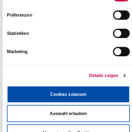
Im Fokus stehen die Verbesserung der Paddeltechnik , das
Optimieren von Gleichgewicht und Körperhaltung sowie das
Präferenzen
Erlernen effizienter Manöver auf dem Wasser. Darüber hinaus
wird Kraft- und Ausdauertraining integriert, um die eigene
Leistungsfähigkeit zu steigern. Ein weiterer Schwerpunkt liegt auf
Statistiken
dem naturverträglichen Verhalten – als verantwortungsvoller
Wassersportler wird großer Wert auf achtsames und
Zeige mehr
respektvolles Verhalten auf dem Wasser gelegt.
Marketing
Kontakt
VHS Dozent Norbert Schulz
Details zeigen
Große Tonkuhle 19
25524 Itzehoe
Telefon:
015153752674
Cookies zulassen
E-Mail:
0482140110[at]web.de
Quelle
Auswahl erlauben
Norbert Schulz
Ansprechpartner:
Norbert Schulz
Große Tonkuhle 19