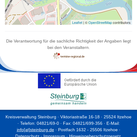
Leaflet
| ©
OpenStreetMap
contributors
Die Verantwortung für die sachliche Richtigkeit der Angaben liegt
bei den Veranstaltern.
Kreisverwaltung Steinburg · Viktoriastraße 16-18 · 25524 Itzehoe
· Telefon: 04821/69-0 · Fax: 04821/699-356 · E-Mail:
info[at]steinburg.de
· Postfach 1632 - 25506 Itzehoe ·
Datenschutz
·
Impressum
·
Hinweisgeberschutzgesetz