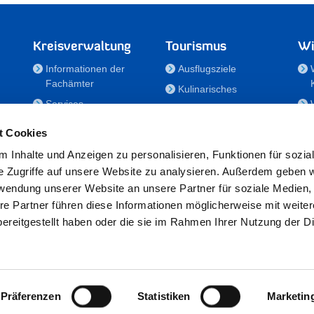
Kreisverwaltung
Tourismus
Wi
Informationen der
Ausflugsziele
Fachämter
Kulinarisches
Services
Aktivitäten in Holstein
e
Karriere und
Unterkünfte
t Cookies
Nachwuchskräfte
Veranstaltungen
 Inhalte und Anzeigen zu personalisieren, Funktionen für sozia
Notdienste
e Zugriffe auf unsere Website zu analysieren. Außerdem geben w
Bekanntmachungen
rwendung unserer Website an unsere Partner für soziale Medien
Formulare/Downloads
re Partner führen diese Informationen möglicherweise mit weite
RSS-Feeds
ereitgestellt haben oder die sie im Rahmen Ihrer Nutzung der D
/Sportförderung
 25524 Itzehoe · Telefon: 04821/69-0 · Fax: 04821/699-356 · E-Mail:
in
Präferenzen
Statistiken
Marketin
Datenschutz
·
Impressum
·
Hinweisgeberschutzgesetz