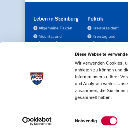
Leben in Steinburg
Politik
Allgemeine Fakten
Kreispräsident
Mobilität und
Kreistag und
Nahverkehr
Ausschüsse
Bauen und Wohnen
Die/Der Beauftragt
Diese Webseite verwende
für Menschen mit
Kultur und Freizeit
Behinderung
Wir verwenden Cookies, um
Familie
anbieten zu können und di
Der
Gesundheit
Informationen zu Ihrer Ve
Kreisseniorenbeirat
und Analysen weiter. Unse
Bildung
Förderstiftung
zusammen, die Sie ihnen b
Fördergesellschaft
gesammelt haben.
Einwilligungsauswahl
Kreisverwaltung Steinburg · Viktoriastraße 16-18 ·
Notwendig