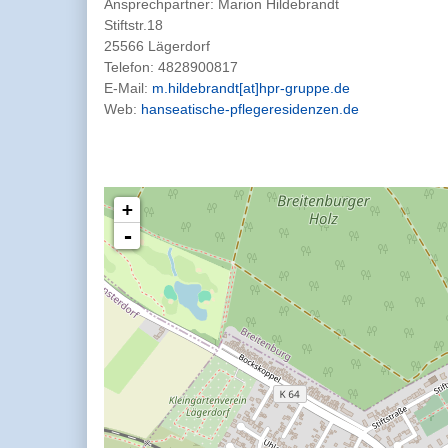
Ansprechpartner:
Marion Hildebrandt
Stiftstr.18
25566 Lägerdorf
Telefon:
4828900817
E-Mail:
m.hildebrandt[at]hpr-gruppe.de
Web:
hanseatische-pflegeresidenzen.de
+
-