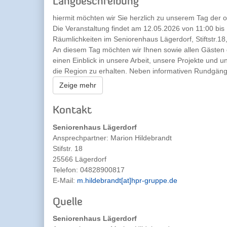
Langbeschreibung
hiermit möchten wir Sie herzlich zu unserem Tag der o
Die Veranstaltung findet am 12.05.2026 von 11:00 bis
Räumlichkeiten im Seniorenhaus Lägerdorf, Stiftstr.18,
An diesem Tag möchten wir Ihnen sowie allen Gästen 
einen Einblick in unsere Arbeit, unsere Projekte und 
die Region zu erhalten. Neben informativen Rundgä
erwartet Sie ein abwechslungsreiches Programm. Ger
Zeige mehr
persönlich begrüßen und uns mit Ihnen austauschen.
freuen, Sie an diesem besonderen Tag bei uns willko
Kontakt
Seniorenhaus Lägerdorf
Ansprechpartner:
Marion Hildebrandt
Stifstr. 18
25566 Lägerdorf
Telefon:
04828900817
E-Mail:
m.hildebrandt[at]hpr-gruppe.de
Quelle
Seniorenhaus Lägerdorf