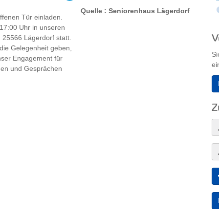
Quelle : Seniorenhaus Lägerdorf
ffenen Tür einladen.
 17:00 Uhr in unseren
V
 25566 Lägerdorf statt.
die Gelegenheit geben,
Si
unser Engagement für
ei
ngen und Gesprächen
ne würden wir Sie
 Wir würden uns sehr
mmen heißen zu dürfen.
Z