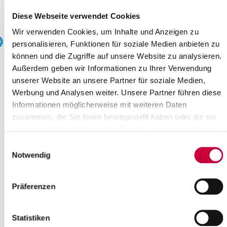
Wo genau?
Ev.-Luth. Kirchengemeinde Wilster, Am Markt 12 a ,Wilster
Diese Webseite verwendet Cookies
Kategorie:
Wir verwenden Cookies, um Inhalte und Anzeigen zu
Kirche
personalisieren, Funktionen für soziale Medien anbieten zu
können und die Zugriffe auf unsere Website zu analysieren.
Quelle : Ev.-Luth. Kirchengemeinde Wilster
Außerdem geben wir Informationen zu Ihrer Verwendung
Quelle
unserer Website an unsere Partner für soziale Medien,
Werbung und Analysen weiter. Unsere Partner führen diese
Ev.-Luth. Kirchengemeinde Wilster
Informationen möglicherweise mit weiteren Daten
Am Markt 12a
zusammen, die Sie ihnen bereitgestellt haben oder die sie
25554 Wilster
Telefon:
+49 4823 255
im Rahmen Ihrer Nutzung der Dienste gesammelt haben.
E-Mail:
kirche-wilster[at]kk-rm.de
Einwilligungsauswahl
Notwendig
Zurück zur Auswahl
Präferenzen
+
-
Statistiken