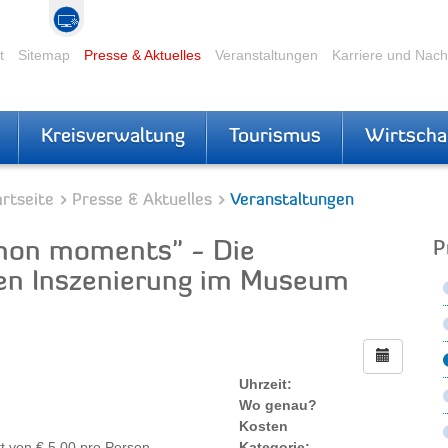
t
Sitemap
Presse & Aktuelles
Veranstaltungen
Karriere und Nac
Kreisverwaltung
Tourismus
Wirtscha
rtseite
Presse & Aktuelles
Veranstaltungen
mon moments" - Die
P
chen Inszenierung im Museum
Uhrzeit:
Wo genau?
Kosten
t von € 5,00 pro Person
Kategorie: