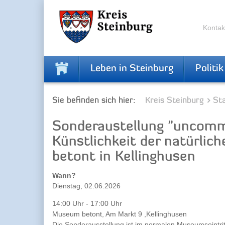
Zur
Zum
Navigation
Inhalt
springen
springen
Kontak
Leben in Steinburg
Politik
Sie befinden sich hier:
Kreis Steinburg
Sta
Sonderaustellung "uncom
Künstlichkeit der natürli
betont in Kellinghusen
Wann?
Dienstag, 02.06.2026
14:00 Uhr - 17:00 Uhr
Museum betont, Am Markt 9 ,Kellinghusen
Die Sonderausstellung ist im normalen Museumseintrit