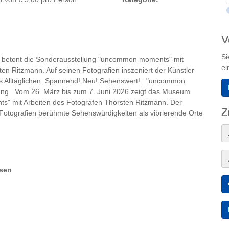
V
Si
m betont die Sonderausstellung "uncommon moments" mit
ei
ten Ritzmann. Auf seinen Fotografien inszeniert der Künstler
es Alltäglichen. Spannend! Neu! Sehenswert! "uncommon
erung Vom 26. März bis zum 7. Juni 2026 zeigt das Museum
" mit Arbeiten des Fotografen Thorsten Ritzmann. Der
Z
en Fotografien berühmte Sehenswürdigkeiten als vibrierende Orte
erden sie zur Kulisse bewegter Augenblicke. Dazu schichtet der
mpositionen. Die Ausgangsbilder nimmt er nach einer präzise
rafisch wie eine Bühne und verwandelt die anwesenden
nn zentralperspektivische Aufnahmen, die gleichzeitig
ind. Ihm gelingt das Kunststück, einen Moment in die Ewigkeit zu
usen
rühmten Gebäude in einen Moment der Zeit zu holen. Der
hkeit der natürlichen Inszenierung" geprägt. Zwischen diesen
en und Details entdecken.