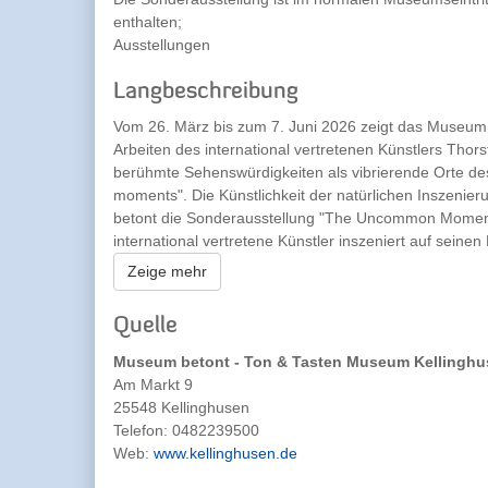
enthalten;
Ausstellungen
Langbeschreibung
Vom 26. März bis zum 7. Juni 2026 zeigt das Museu
Arbeiten des international vertretenen Künstlers Thors
berühmte Sehenswürdigkeiten als vibrierende Orte d
moments". Die Künstlichkeit der natürlichen Inszeni
betont die Sonderausstellung "The Uncommon Moments
international vertretene Künstler inszeniert auf sein
des Alltäglichen. Auf seinen großformatigen Bildern w
Zeige mehr
Fotograf teils hunderte Aufnahmen zu dynamischen Ko
geplanten Choreografie auf, erschließt den Ort fotog
Quelle
Menschen zu Akteuren des Moments. So erzeugt Ritzma
künstlich und natürlich, fragmentiert und verdichtet s
Museum betont - Ton & Tasten Museum Kellingh
dehnen und zugleich die symbolische Ewigkeit der be
Am Markt 9
Künstler hat dafür die Formulierung von der "Künstlic
25548 Kellinghusen
Polen darf das Auge wandern, die Komposition genieß
Telefon:
0482239500
Web:
www.kellinghusen.de