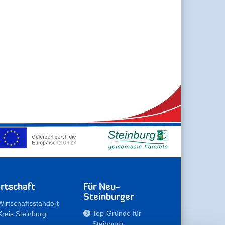
rtschaft
Für Neu-
Steinburger
Wirtschaftsstandort
Top-Gründe für
Kreis Steinburg
Steinburg