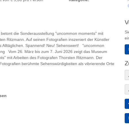
V
Si
m betont die Sonderausstellung "uncommon moments" mit
ei
ten Ritzmann. Auf seinen Fotografien inszeniert der Künstler
es Alltäglichen. Spannend! Neu! Sehenswert! "uncommon
erung Vom 26. März bis zum 7. Juni 2026 zeigt das Museum
" mit Arbeiten des Fotografen Thorsten Ritzmann. Der
Z
en Fotografien berühmte Sehenswürdigkeiten als vibrierende Orte
erden sie zur Kulisse bewegter Augenblicke. Dazu schichtet der
mpositionen. Die Ausgangsbilder nimmt er nach einer präzise
rafisch wie eine Bühne und verwandelt die anwesenden
nn zentralperspektivische Aufnahmen, die gleichzeitig
ind. Ihm gelingt das Kunststück, einen Moment in die Ewigkeit zu
usen
rühmten Gebäude in einen Moment der Zeit zu holen. Der
hkeit der natürlichen Inszenierung" geprägt. Zwischen diesen
en und Details entdecken.