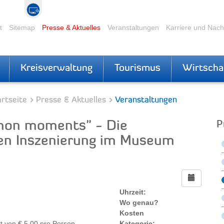
t
Sitemap
Presse & Aktuelles
Veranstaltungen
Karriere und Nac
Kreisverwaltung
Tourismus
Wirtscha
rtseite
Presse & Aktuelles
Veranstaltungen
mon moments" - Die
P
chen Inszenierung im Museum
Uhrzeit:
Wo genau?
Kosten
t von € 5,00 pro Person
Kategorie: