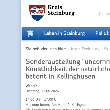
Zur
Zum
Navigation
Inhalt
springen
springen
Kontak
Leben in Steinburg
Politik
Sie befinden sich hier:
Kreis Steinburg
Sta
Sonderaustellung "uncom
Künstlichkeit der natürli
betont in Kellinghusen
Wann?
Dienstag, 12.05.2026
14:00 Uhr - 17:00 Uhr
Museum betont, Am Markt 9 ,Kellinghusen
Die Sonderausstellung ist im normalen Museumseintrit