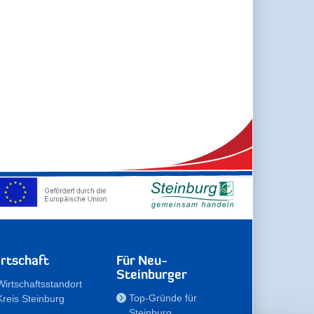
rtschaft
Für Neu-
Steinburger
Wirtschaftsstandort
Top-Gründe für
Kreis Steinburg
Steinburg