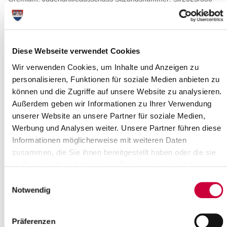
Sachberarbeiter: Oliver Pietrzik
Wann?
Mittwoch, 03.09.2025
Uhrzeit:
Diese Webseite verwendet Cookies
17:00 Uhr
Wo genau?
Wir verwenden Cookies, um Inhalte und Anzeigen zu
Muschelzimmer des Kreishauses (barrierefrei), Viktoriastraße
personalisieren, Funktionen für soziale Medien anbieten zu
16/18 ,Itzehoe
können und die Zugriffe auf unsere Website zu analysieren.
Kategorie:
Außerdem geben wir Informationen zu Ihrer Verwendung
Sitzungstermine
unserer Website an unsere Partner für soziale Medien,
Quelle
Werbung und Analysen weiter. Unsere Partner führen diese
Informationen möglicherweise mit weiteren Daten
Kreis Steinburg
zusammen, die Sie ihnen bereitgestellt haben oder die sie
Viktoriastraße 16/18
im Rahmen Ihrer Nutzung der Dienste gesammelt haben.
25524 Itzehoe
Telefon:
04821/69 0
Einwilligungsauswahl
Fax:
04821/69 231
Notwendig
E-Mail:
info[at]die-netzwerkstatt.de
Web:
www.steinburg.de
Präferenzen