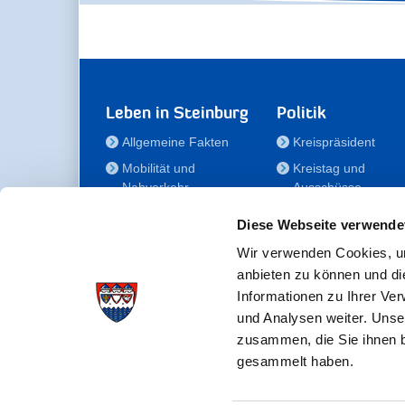
Leben in Steinburg
Politik
Allgemeine Fakten
Kreispräsident
Mobilität und
Kreistag und
Nahverkehr
Ausschüsse
Bauen und Wohnen
Die/Der Beauftragt
Diese Webseite verwende
für Menschen mit
Kultur und Freizeit
Behinderung
Wir verwenden Cookies, um
Familie
anbieten zu können und di
Der
Gesundheit
Informationen zu Ihrer Ve
Kreisseniorenbeirat
und Analysen weiter. Unse
Bildung
Förderstiftung
zusammen, die Sie ihnen b
Fördergesellschaft
gesammelt haben.