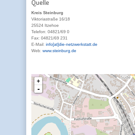
Quelle
Kreis Steinburg
Viktoriastraße 16/18
25524 Itzehoe
Telefon:
04821/69 0
Fax:
04821/69 231
E-Mail:
info[at]die-netzwerkstatt.de
Web:
www.steinburg.de
+
-