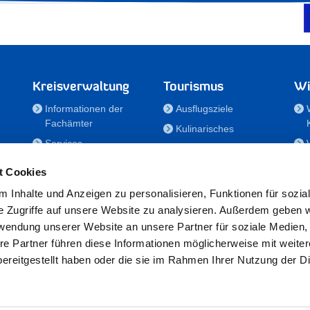
Kreisverwaltung
Tourismus
Wi
Informationen der
Ausflugsziele
Fachämter
Kulinarisches
Services
Aktivitäten in Holstein
e
Karriere und
Unterkünfte
t Cookies
Nachwuchskräfte
Veranstaltungen
 Inhalte und Anzeigen zu personalisieren, Funktionen für sozia
Notdienste
e Zugriffe auf unsere Website zu analysieren. Außerdem geben w
Bekanntmachungen
rwendung unserer Website an unsere Partner für soziale Medien
Formulare/Downloads
re Partner führen diese Informationen möglicherweise mit weite
RSS-Feeds
ereitgestellt haben oder die sie im Rahmen Ihrer Nutzung der D
/Sportförderung