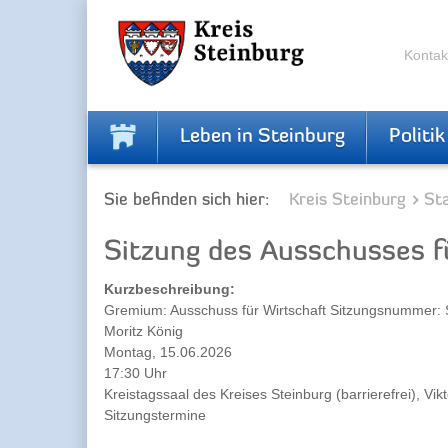
Zur
Zum
Navigation
Inhalt
springen
springen
Kontak
Leben in Steinburg
Politik
Sie befinden sich hier:
Kreis Steinburg
Sta
Sitzung des Ausschusses f
Kurzbeschreibung:
Gremium: Ausschuss für Wirtschaft Sitzungsnummer: 
Moritz König
Montag, 15.06.2026
17:30 Uhr
Kreistagssaal des Kreises Steinburg (barrierefrei), Vik
Sitzungstermine