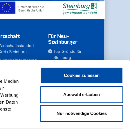
rtschaft
Für Neu-
Steinburger
Wirtschaftsstandort
Top-Gründe für
Kreis Steinburg
Steinburg
Wirtschaftsförderung
Familien
Kompetenzteam
Meine Immobilie
Unternehmen
Cookies zulassen
le Medien
Erholen
Zahlen, Daten,
ir
Fakten
Unsere Rekorde
Auswahl erlauben
, Werbung
Gewerbeflächen
Zukunftskampagne
ren Daten
ienste
Nur notwendige Cookies