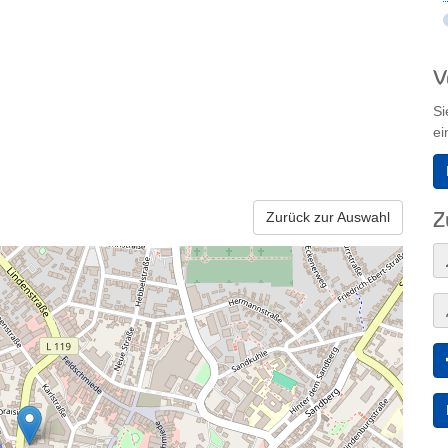
V
Si
ei
Zurück zur Auswahl
Z