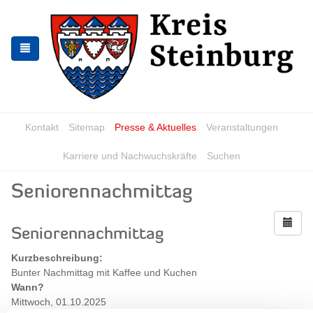
Zur
Zum
Navigation
Inhalt
springen
springen
Kontakt
Sitemap
Presse & Aktuelles
Veranstaltungen
Karriere und Nachwuchskräfte
Suchen
Seniorennachmittag
Seniorennachmittag
Kurzbeschreibung:
Bunter Nachmittag mit Kaffee und Kuchen
Wann?
Mittwoch, 01.10.2025