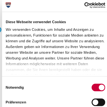
Uhrzeit:
15:00 Uhr - 16:30 Uhr
Wo genau?
Gemeindehaus Am Kirchplatz, Am Kirchplatz 19a ,Glückstadt
Kategorie:
Diese Webseite verwendet Cookies
Kirche , Veranstaltung
Wir verwenden Cookies, um Inhalte und Anzeigen zu
personalisieren, Funktionen für soziale Medien anbieten zu
Quelle : Tina Kkampe
können und die Zugriffe auf unsere Website zu analysieren.
Außerdem geben wir Informationen zu Ihrer Verwendung
Langbeschreibung
unserer Website an unsere Partner für soziale Medien,
Das Gemeindehaus ist wieder barrierefrei!
Werbung und Analysen weiter. Unsere Partner führen diese
Informationen möglicherweise mit weiteren Daten
Quelle
zusammen, die Sie ihnen bereitgestellt haben oder die sie
Ev.-Luth. Kirchengemeinde Glückstadt / Elbe
im Rahmen Ihrer Nutzung der Dienste gesammelt haben.
Am Kirchplatz 19A
Einwilligungsauswahl
25348 Glückstadt
Notwendig
Telefon:
+49 4124 2009
E-Mail:
kirchengemeinde-glueckstadt[at]kk-rm.de
Präferenzen
Zurück zur Auswahl