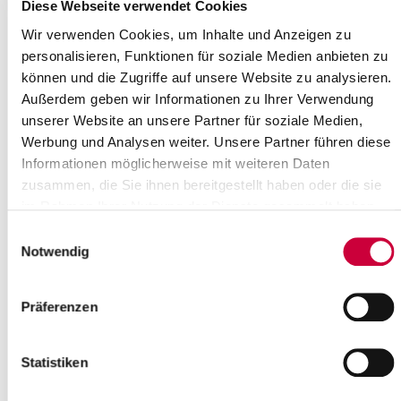
Wo genau?
Diese Webseite verwendet Cookies
St. Cyriacus-Kirche, Bergstraße ,Kellinghusen
Wir verwenden Cookies, um Inhalte und Anzeigen zu
Kategorie:
personalisieren, Funktionen für soziale Medien anbieten zu
Kirche , Andacht , Sonstige
können und die Zugriffe auf unsere Website zu analysieren.
Quelle
Außerdem geben wir Informationen zu Ihrer Verwendung
unserer Website an unsere Partner für soziale Medien,
Ev.-Luth. Kirchengemeinde Kellinghusen
Werbung und Analysen weiter. Unsere Partner führen diese
Lindenstraße 2
Informationen möglicherweise mit weiteren Daten
25548 Kellinghusen
zusammen, die Sie ihnen bereitgestellt haben oder die sie
Telefon:
+49 4822 2025
E-Mail:
kirchengemeinde-kellinghusen[at]kk-rm.de
im Rahmen Ihrer Nutzung der Dienste gesammelt haben.
Einwilligungsauswahl
Zurück zur Auswahl
Notwendig
+
Präferenzen
-
Statistiken