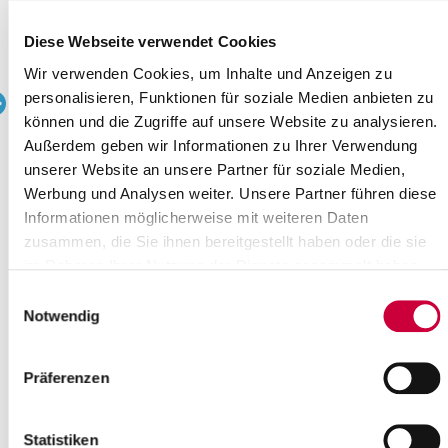
Wo genau?
Ev.-Luth. Kirchengemeinde Wewelsfleth, Schulstraße 2
Diese Webseite verwendet Cookies
,Wewelsfleth
Kategorie:
Wir verwenden Cookies, um Inhalte und Anzeigen zu
Kirche
personalisieren, Funktionen für soziale Medien anbieten zu
können und die Zugriffe auf unsere Website zu analysieren.
Quelle : Ev.-Luth. Kirchengemeinde Wewelsfleth
Außerdem geben wir Informationen zu Ihrer Verwendung
unserer Website an unsere Partner für soziale Medien,
Quelle
Werbung und Analysen weiter. Unsere Partner führen diese
Ev.-Luth. Kirchengemeinde Wewelsfleth
Informationen möglicherweise mit weiteren Daten
Schulstraße 2
zusammen, die Sie ihnen bereitgestellt haben oder die sie
25599 Wewelsfleth
im Rahmen Ihrer Nutzung der Dienste gesammelt haben.
Telefon:
+49 4829 380
Einwilligungsauswahl
E-Mail:
kirchengemeinde-wewelsfleth[at]kk-rm.de
Notwendig
Zurück zur Auswahl
Präferenzen
+
-
Statistiken