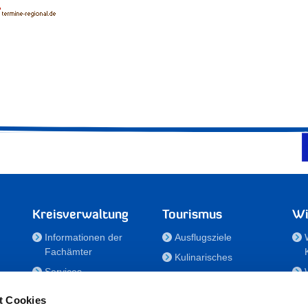
Kreisverwaltung
Tourismus
Wi
Informationen der
Ausflugsziele
Fachämter
Kulinarisches
Services
Aktivitäten in Holstein
e
Karriere und
Unterkünfte
t Cookies
Nachwuchskräfte