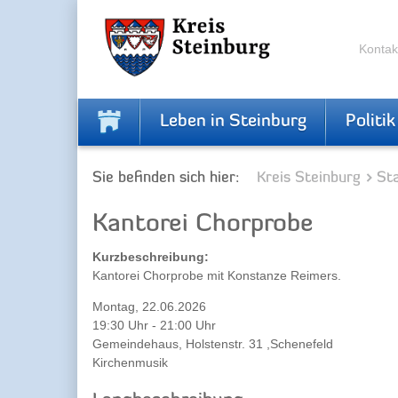
Zur
Zum
Navigation
Inhalt
springen
springen
Kontak
Leben in Steinburg
Politik
Sie befinden sich hier:
Kreis Steinburg
Sta
Kantorei Chorprobe
Kurzbeschreibung:
Kantorei Chorprobe mit Konstanze Reimers.
Montag, 22.06.2026
19:30 Uhr - 21:00 Uhr
Gemeindehaus, Holstenstr. 31 ,Schenefeld
Kirchenmusik