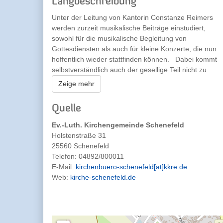
Langbeschreibung
Unter der Leitung von Kantorin Constanze Reimers
werden zurzeit musikalische Beiträge einstudiert,
sowohl für die musikalische Begleitung von
Gottesdiensten als auch für kleine Konzerte, die nun
hoffentlich wieder stattfinden können. Dabei kommt
selbstverständlich auch der gesellige Teil nicht zu
kurz. Wer Lust hat, in einer netten gemischten
Zeige mehr
Chorgemeinschaft mitzusingen, sollte einfach mal im
Gemeindehaus vorbeischauen. Geprobt wird immer
Quelle
montags in der Zeit von 19.30 Uhr bis 21 Uhr.
Besonders gesucht werden nach wie vor
Ev.-Luth. Kirchengemeinde Schenefeld
Männerstimmen (Bass und Tenor). Informationen
Holstenstraße 31
gibt es auch im Kirchenbüro unter der Telefonnummer
25560 Schenefeld
04892/800011. Constanze Reimers und die
Telefon:
04892/800011
Chormitglieder freuen sich über jeden ,,Neuzugang“!
E-Mail:
kirchenbuero-schenefeld[at]kkre.de
Web:
kirche-schenefeld.de