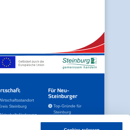
rtschaft
Für Neu-
Steinburger
Wirtschaftsstandort
Top-Gründe für
Kreis Steinburg
Steinburg
Wirtschaftsförderung
Familien
Kompetenzteam
Meine Immobilie
Unternehmen
Cookies zulassen