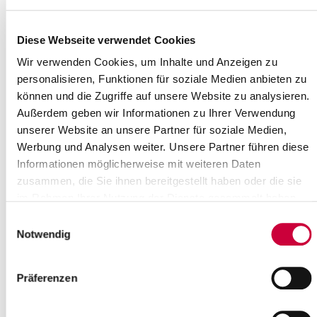
Wo genau?
Schule am Deich, Hinterstrasse 3 ,Herzhorn
Kategorie:
Diese Webseite verwendet Cookies
Veranstaltung , Gottesdienste
Wir verwenden Cookies, um Inhalte und Anzeigen zu
Langbeschreibung
personalisieren, Funktionen für soziale Medien anbieten zu
können und die Zugriffe auf unsere Website zu analysieren.
Einschulungsgottesdienst in der Schule am Deich in Herzhorn.
Außerdem geben wir Informationen zu Ihrer Verwendung
Mit Pastor Felix von Gehren Leweke
unserer Website an unsere Partner für soziale Medien,
Quelle
Werbung und Analysen weiter. Unsere Partner führen diese
Informationen möglicherweise mit weiteren Daten
Ev.-Luth. Kirchengemeinde Herzhorn
zusammen, die Sie ihnen bereitgestellt haben oder die sie
Am Markt 2
im Rahmen Ihrer Nutzung der Dienste gesammelt haben.
25379 Herzhorn
Telefon:
+49 4124 7495
Einwilligungsauswahl
E-Mail:
kirchengemeinde-herzhorn[at]kk-rm.de
Notwendig
Zurück zur Auswahl
Präferenzen
+