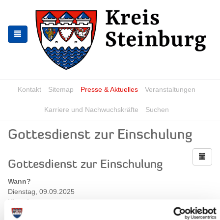
Zur
Zum
Navigation
Inhalt
springen
springen
Kontakt
Sitemap
Presse & Aktuelles
Veranstaltungen
Karriere und Nachwuchskräfte
Suchen
Gottesdienst zur Einschulung
Gottesdienst zur Einschulung
Wann?
Dienstag, 09.09.2025
Uhrzeit:
09:30 Uhr