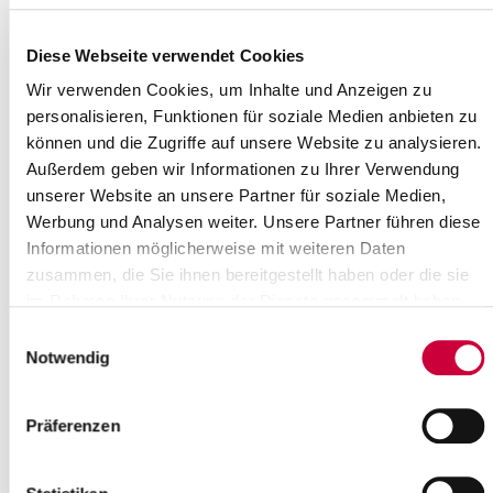
Sonntag, 29.03.2026
Uhrzeit:
10:00 Uhr
Diese Webseite verwendet Cookies
Wo genau?
Wir verwenden Cookies, um Inhalte und Anzeigen zu
St. Johannes-Gemeindezentrum, St. Johannes-Platz 1
personalisieren, Funktionen für soziale Medien anbieten zu
,Kremperheide
können und die Zugriffe auf unsere Website zu analysieren.
Kategorie:
Gottesdienste , Veranstaltung
Außerdem geben wir Informationen zu Ihrer Verwendung
unserer Website an unsere Partner für soziale Medien,
Quelle
Werbung und Analysen weiter. Unsere Partner führen diese
Informationen möglicherweise mit weiteren Daten
Ev.-Luth. St. Johannes-Kirchengemeinde Kremperheide
Sankt Johannes-Platz 1
zusammen, die Sie ihnen bereitgestellt haben oder die sie
25569 Kremperheide
im Rahmen Ihrer Nutzung der Dienste gesammelt haben.
Telefon:
+49 4821 779 73 44
Einwilligungsauswahl
E-Mail:
kirchengemeinde-kremperheide[at]kk-rm.de
Notwendig
Zurück zur Auswahl
Präferenzen
+
-