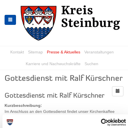
Zur
Zum
Navigation
Inhalt
springen
springen
Kontakt
Sitemap
Presse & Aktuelles
Veranstaltungen
Karriere und Nachwuchskräfte
Suchen
Gottesdienst mit Ralf Kürschner
Gottesdienst mit Ralf Kürschner
Kurzbeschreibung:
Im Anschluss an den Gottesdienst findet unser Kirchenkaffee
statt, wozu wir Sie herzlich einladen.
Wann?