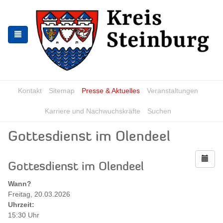
Zur
Zum
Navigation
Inhalt
springen
springen
Kontakt
Sitemap
Presse & Aktuelles
Veranstaltungen
Karriere und Nachwuchskräfte
Suchen
Gottesdienst im Olendeel
Gottesdienst im Olendeel
Wann?
Freitag, 20.03.2026
Uhrzeit:
15:30 Uhr