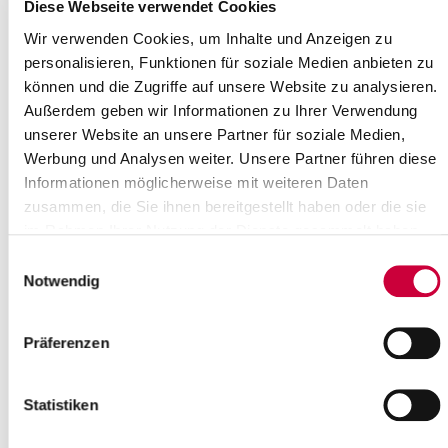
Wo genau?
Diese Webseite verwendet Cookies
Feuerwache Lägerdorf, Dorfstr. 20 ,Lägerdorf
Wir verwenden Cookies, um Inhalte und Anzeigen zu
Kategorie:
personalisieren, Funktionen für soziale Medien anbieten zu
Veranstaltung , Gottesdienste
können und die Zugriffe auf unsere Website zu analysieren.
Quelle
Außerdem geben wir Informationen zu Ihrer Verwendung
unserer Website an unsere Partner für soziale Medien,
Ev.-Luth. Kirchengemeinde Lägerdorf
Werbung und Analysen weiter. Unsere Partner führen diese
Stiftstraße 21
Informationen möglicherweise mit weiteren Daten
25566 Lägerdorf
zusammen, die Sie ihnen bereitgestellt haben oder die sie
Telefon:
+49 4828 352
E-Mail:
kirchengemeinde-laegerdorf[at]kk-rm.de
im Rahmen Ihrer Nutzung der Dienste gesammelt haben.
Einwilligungsauswahl
Zurück zur Auswahl
Notwendig
+
Präferenzen
-
Statistiken