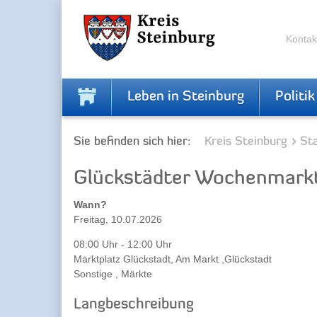
Zur
Zum
Navigation
Inhalt
springen
springen
Kontak
Leben in Steinburg
Politik
Sie befinden sich hier:
Kreis Steinburg
Sta
Glückstädter Wochenmark
Wann?
Freitag, 10.07.2026
08:00 Uhr - 12:00 Uhr
Marktplatz Glückstadt, Am Markt ,Glückstadt
Sonstige , Märkte
Langbeschreibung