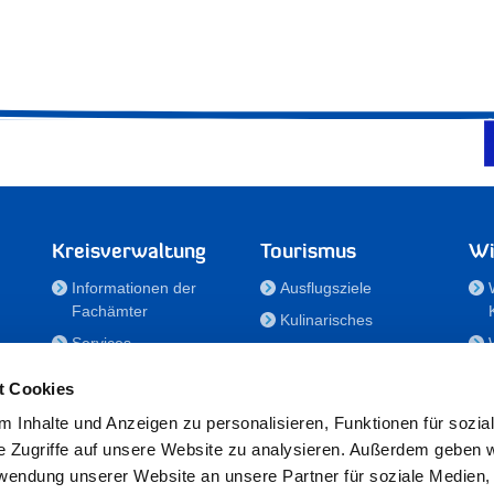
Kreisverwaltung
Tourismus
Wi
Informationen der
Ausflugsziele
Fachämter
Kulinarisches
Services
Aktivitäten in Holstein
e
Karriere und
Unterkünfte
t Cookies
Nachwuchskräfte
Veranstaltungen
 Inhalte und Anzeigen zu personalisieren, Funktionen für sozia
Notdienste
e Zugriffe auf unsere Website zu analysieren. Außerdem geben w
Bekanntmachungen
rwendung unserer Website an unsere Partner für soziale Medien
Formulare/Downloads