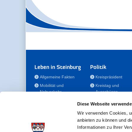
Leben in Steinburg
Politik
Allgemeine Fakten
Kreispräsident
Mobilität und
Kreistag und
Nahverkehr
Ausschüsse
Bauen und Wohnen
Die/Der Beauftragt
Diese Webseite verwende
für Menschen mit
Kultur und Freizeit
Behinderung
Wir verwenden Cookies, um
Familie
anbieten zu können und di
Der
Gesundheit
Informationen zu Ihrer Ve
Kreisseniorenbeirat