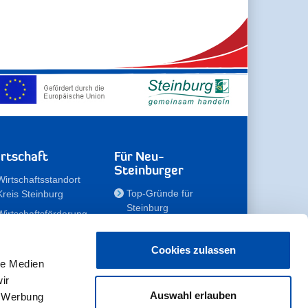
rtschaft
Für Neu-
Steinburger
Wirtschaftsstandort
Top-Gründe für
Kreis Steinburg
Steinburg
Wirtschaftsförderung
Familien
Kompetenzteam
Meine Immobilie
Unternehmen
Cookies zulassen
le Medien
Erholen
Zahlen, Daten,
ir
Fakten
Unsere Rekorde
Auswahl erlauben
, Werbung
Gewerbeflächen
Zukunftskampagne