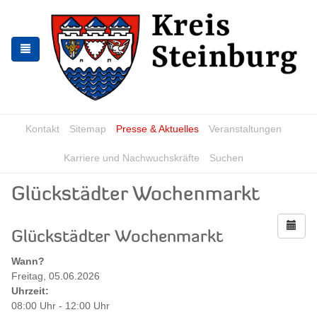
Zur
Zum
Navigation
Inhalt
springen
springen
Kontakt
Sitemap
Presse & Aktuelles
Veranstaltungen
Karriere und Nachwuchskräfte
Suchen
Glückstädter Wochenmarkt
Glückstädter Wochenmarkt
Wann?
Freitag, 05.06.2026
Uhrzeit:
08:00 Uhr - 12:00 Uhr