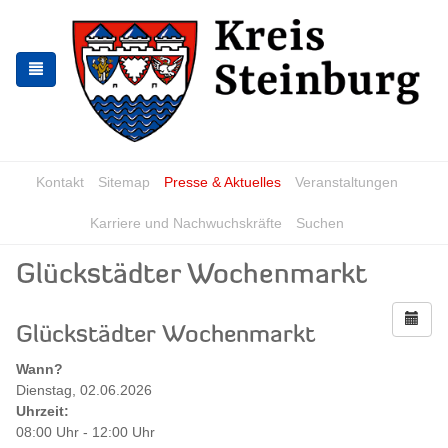
Zur
Zum
Navigation
Inhalt
springen
springen
Kontakt
Sitemap
Presse & Aktuelles
Veranstaltungen
Karriere und Nachwuchskräfte
Suchen
Glückstädter Wochenmarkt
Glückstädter Wochenmarkt
Wann?
Dienstag, 02.06.2026
Uhrzeit:
08:00 Uhr - 12:00 Uhr