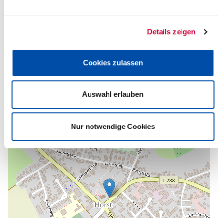
Quelle
Ev.-Luth. Kirchengemeinde St. Jürgen/Horst
Details zeigen
Bahnhofstraße 1B
25358 Horst (Holstein)
Telefon:
+49 4126 9383-133
Cookies zulassen
E-Mail:
kirchengemeinde-horst[at]kk-rm.de
Zurück zur Auswahl
Auswahl erlauben
+
-
Nur notwendige Cookies