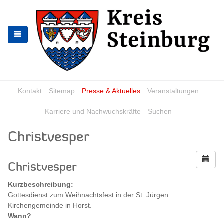
Zur
Zum
Navigation
Inhalt
springen
springen
Kontakt
Sitemap
Presse & Aktuelles
Veranstaltungen
Karriere und Nachwuchskräfte
Suchen
Christvesper
Christvesper
Kurzbeschreibung:
Gottesdienst zum Weihnachtsfest in der St. Jürgen
Kirchengemeinde in Horst.
Wann?