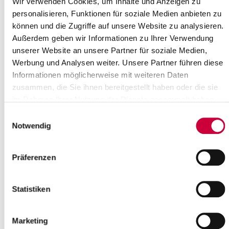
Wir verwenden Cookies, um Inhalte und Anzeigen zu
personalisieren, Funktionen für soziale Medien anbieten zu
können und die Zugriffe auf unsere Website zu analysieren.
Außerdem geben wir Informationen zu Ihrer Verwendung
unserer Website an unsere Partner für soziale Medien,
Werbung und Analysen weiter. Unsere Partner führen diese
Informationen möglicherweise mit weiteren Daten
zusammen, die Sie ihnen bereitgestellt haben oder die sie
im Rahmen Ihrer Nutzung der Dienste gesammelt haben.
Einwilligungsauswahl
Notwendig
Quelle : Ev.-Luth. Kirchengemeinde St. Jürgen/Horst
Präferenzen
Langbeschreibung
Wir laden herzlich ein zum Gottesdienst in die St. Jürgen
Statistiken
Kirchengemeinde in Horst ab 17:00 Uhr. Alle weiteren
Informationen, Termine und Gottesdienste, finden Sie auch auf
unserer Website der Kirchengemeinde Horst
Marketing