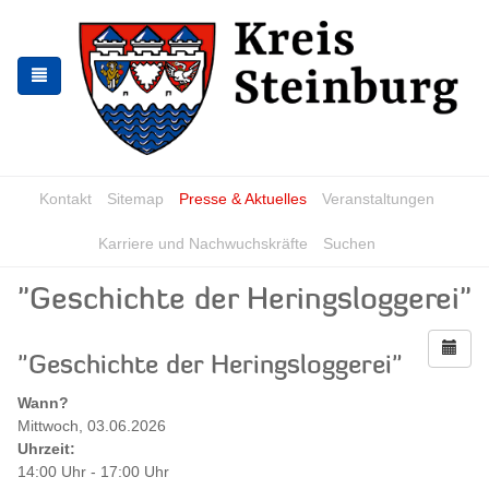
Zur
Zum
Navigation
Inhalt
springen
springen
Kontakt
Sitemap
Presse & Aktuelles
Veranstaltungen
Karriere und Nachwuchskräfte
Suchen
"Geschichte der Heringsloggerei"
"Geschichte der Heringsloggerei"
Wann?
Mittwoch, 03.06.2026
Uhrzeit:
14:00 Uhr - 17:00 Uhr